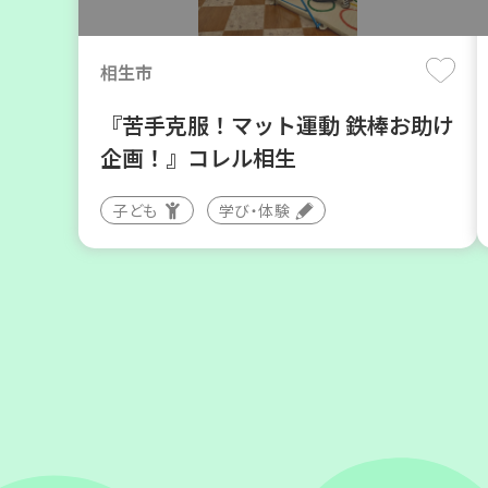
月
日(木)
相生市
『苦手克服！マット運動 鉄棒お助け
企画！』コレル相生
子ども
学び・体験
神戸市東灘区
【第3地区本部】住み慣れた地域で
暮らしたい 「コープくらしの助け合
いの会」(会場：住吉)
ボランティア