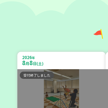
神戸市長田区
【第3地区本部】涼しい室内で遊ぼ
2026
う♪ 親子で楽しい夏祭り
年
8
8
月
日(土)
親子で楽しむ
受付終了しました
2026
年
9
10