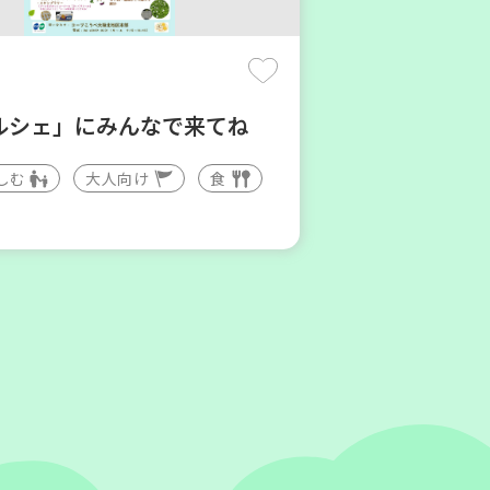
(木)
ルシェ」にみんなで来てね
しむ
大人向け
食
庫区
地区本部】住み慣れた地域で
たい 「コープくらしの助け合
」（会場：兵庫）
ィア