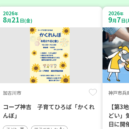
2026
2026
年
年
8
21
9
7
月
日(金)
月
日(
加古川市
神戸市兵
コープ神吉 子育てひろば「かくれ
【第3
んぼ」
どい」
日に開