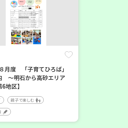
6年８月度 「子育てひろば」
内 ～明石から高砂エリア
第6地区】
親子で楽しむ
験