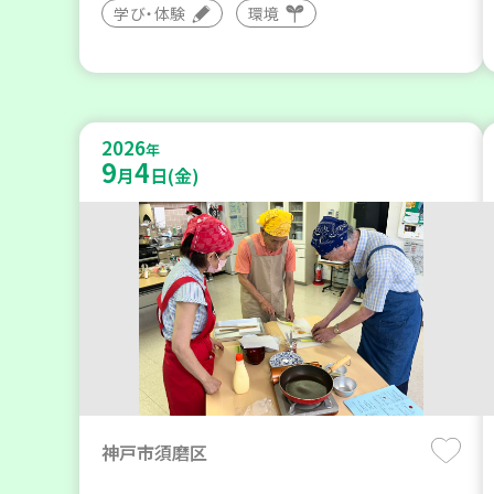
学び・体験
環境
2026
年
9
4
月
日(金)
神戸市須磨区