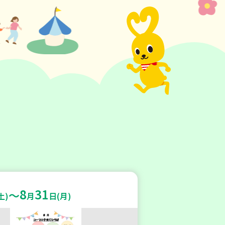
8
31
～
土)
月
日(月)