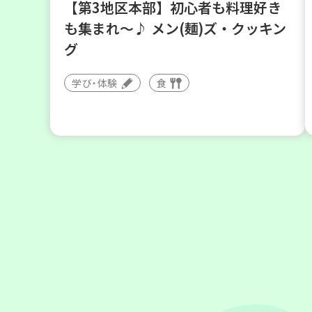
【第3地区本部】初心者も料理好き
も集まれ～♪ メン(麺)ズ・クッキン
グ
学び・体験
食
2026
年
8
28
月
日(金)