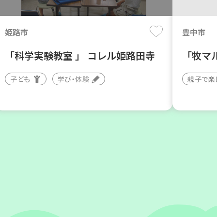
月
日(木)
月
日
姫路市
豊中市
「科学実験教室 」 コレル姫路田寺
「牧マ
子ども
学び・体験
親子で楽
神戸市東灘区
神戸市兵
【第3地区本部】地域のつどい場で
【第3
憩いのひとときを（第4木曜日に開
暮らし
催）
いの会
カフェ・つどい場
ボランテ