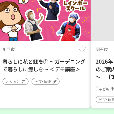
川西市
明石市
暮らしに花と緑を① ～ガーデニング
202
で暮らしに癒しを～ ＜デモ講座＞
のご案
～ 【
大人向け
学び・体験
子ども
学び・体