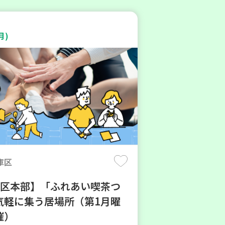
月)
庫区
地区本部】「ふれあい喫茶つ
気軽に集う居場所（第1月曜
催）