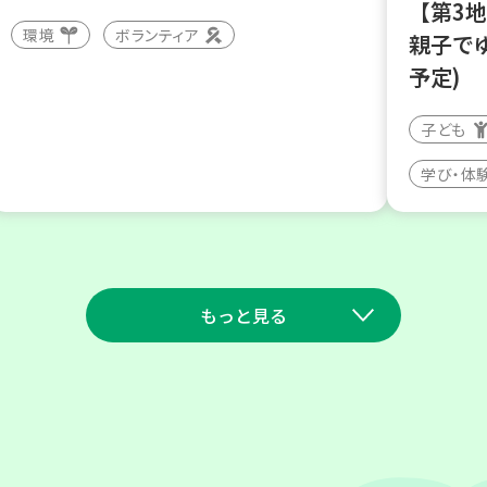
【第3
環境
ボランティア
親子で
予定)
子ども
学び・体
もっと見る
2026
2026
年
年
9
11
9
23
月
日(金)
月
日