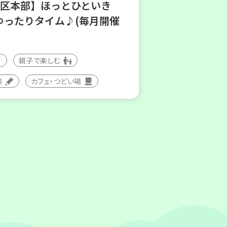
地区本部】ほっとひといき
ゆったりタイム♪(毎月開催
親子で楽しむ
験
カフェ・つどい場
(水)