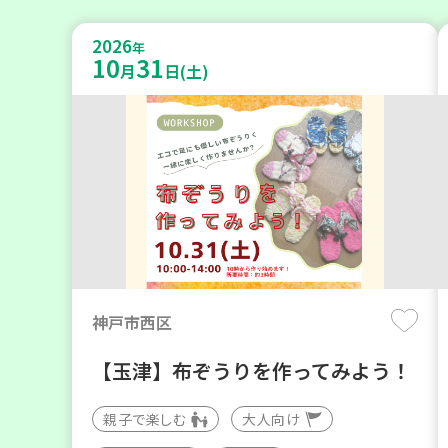
2026
年
10
31
月
日(土)
神戸市西区
【玉津】布ぞうりを作ってみよう！
親子で楽しむ
大人向け