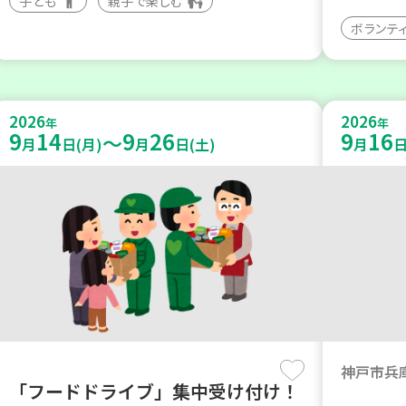
子ども
親子で楽しむ
ボランテ
2026
2026
年
年
9
14
9
26
9
16
～
月
日(月)
月
日(土)
月
日
神戸市兵
「フードドライブ」集中受け付け！