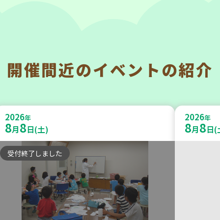
開催間近の
イベントの紹介
神戸市東灘区
神戸市兵
【第3地区本部】「ふれあいティー
【第3地
2026
2026
ルームすみれ会」（毎月第2金曜
年
うさい
年
8
8
8
8
月
日(土)
月
日(
日）
うさい
受付終了しました
食
カフェ・つどい場
学び・体
2026
2026
年
年
9
24
8
27