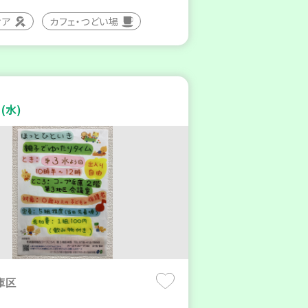
ィア
カフェ・つどい場
(水)
庫区