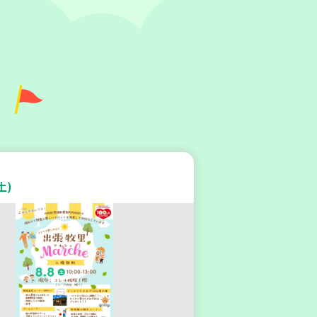
庫区
区本部】こべっこBOSAI(ぼ
)教室～かぞくで楽しくまなぼ
土)
～
験
平和・防災