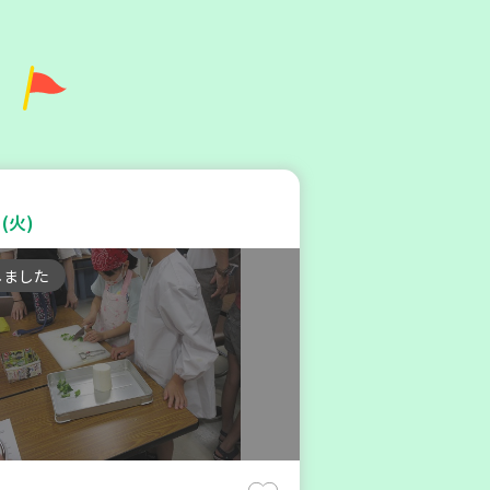
6年８月度 「子育てひろば」
内 ～明石から高砂エリア
(火)
第6地区】
しました
親子で楽しむ
験
(金)