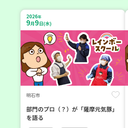
2026
年
9
9
月
日(水)
明石市
部門のプロ（？）が「薩摩元気豚」
を語る