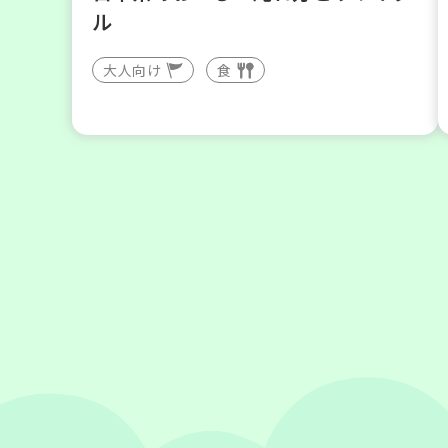
ル
大人向け
食
2026
年
9
5
月
日(土)