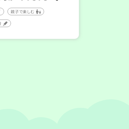
親子で楽しむ
験
8
31
～
土)
月
日(月)