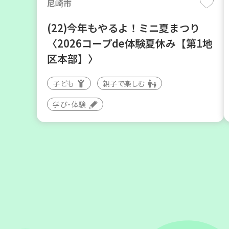
尼崎市
(22)今年もやるよ！ミニ夏まつり
〈2026コープde体験夏休み【第1地
区本部】〉
子ども
親子で楽しむ
学び・体験
川西市
暮らしに花と緑を① ～ガーデニング
で暮らしに癒しを～ ＜デモ講座＞
大人向け
学び・体験