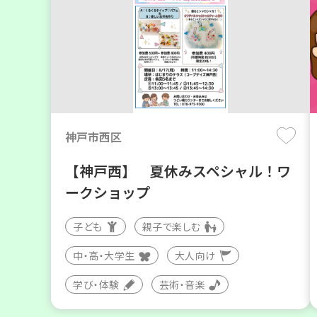
神戸市西区
【神戸西】 夏休みスペシャル！ワ
ークショップ
子ども
親子で楽しむ
中・高・大学生
大人向け
学び・体験
芸術・音楽