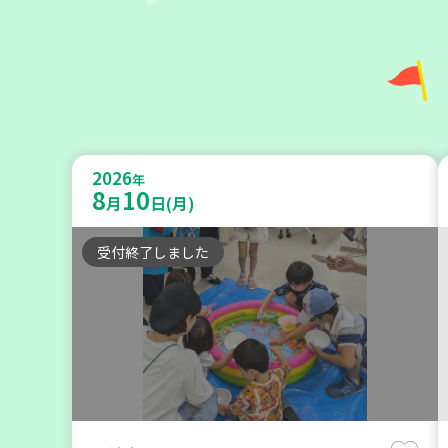
助け合いカフェ＆コープくらしの助
け合いの会相談会【第4地区】
2026
年
8
10
月
日(月)
大人向け
ボランティア
カフェ・つどい場
受付終了しました
2026
年
9
7
月
日(月)