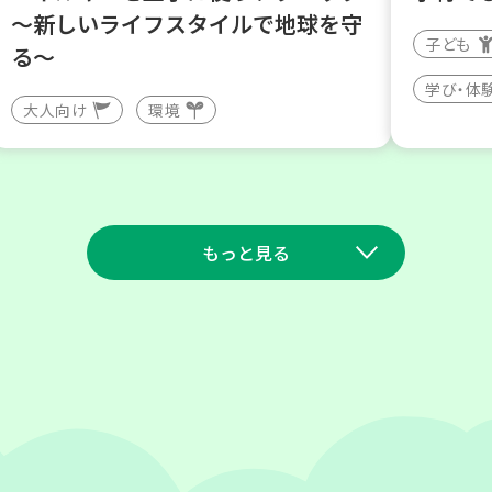
～新しいライフスタイルで地球を守
子ども
る～
学び・体
大人向け
環境
もっと見る
2026
2026
年
年
9
7
8
1
月
日(月)
月
日(