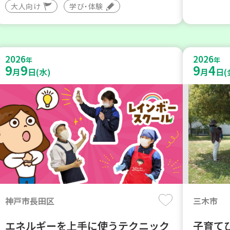
大人向け
学び・体験
2026
2026
年
年
9
9
9
4
月
日(水)
月
日(
神戸市長田区
三木市
エネルギーを上手に使うテクニック
子育て