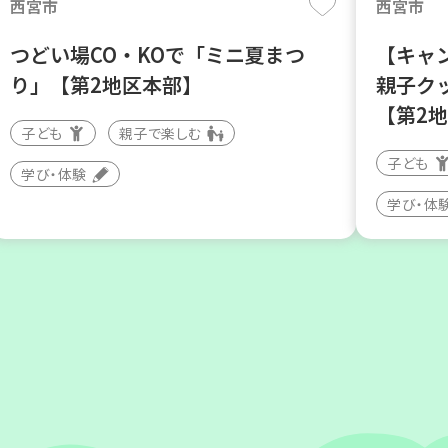
西宮市
西宮市
つどい場CO・KOで「ミニ夏まつ
【キャ
り」【第2地区本部】
親子ク
【第2
子ども
親子で楽しむ
子ども
学び・体験
学び・体
神戸市西区
加古川市
【玉津】布ぞうりを作ってみよう！
コープ
んぼ」
親子で楽しむ
大人向け
子ども
学び・体験
環境