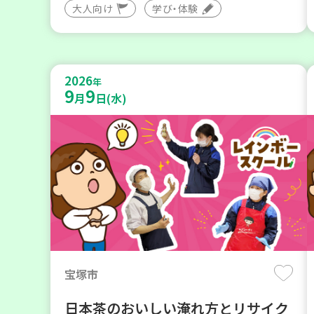
大人向け
学び・体験
2026
年
9
9
月
日(水)
宝塚市
日本茶のおいしい淹れ方とリサイク