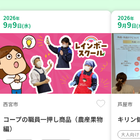
2026
2026
年
年
9
9
9
9
月
日(水)
月
日(
西宮市
芦屋市
コープの職員一押し商品（農産果物
キリン
編）
大人向け