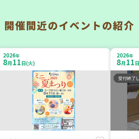
開催間近の
イベントの紹介
西宮市
明石市
チャレンジ！ローリングストック ～
202
2026
2026
いつもの食材で備えよう～
年
のご案
年
8
11
8
11
月
日(火)
月
日
～ 【
大人向け
平和・防災
受付終了
子ども
学び・体
2026
2026
年
年
10
31
8
21
月
日(土)
月
日