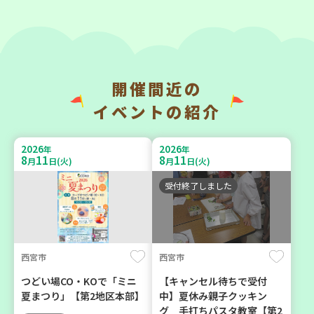
9
9
9
9
月
日(水)
月
日(水)
開催間近の
明石市
神戸市西区
イベントの紹介
部門のプロ（？）が「薩摩
ほっとライフ講座 ～救急救
元気豚」を語る
命体験講座～
2026
2026
年
年
8
11
8
11
月
日(火)
月
日(火)
大人向け
大人向け
学び・体験
平和・防災
受付終了しました
2026
2026
年
年
9
5
9
4
月
日(土)
月
日(金)
西宮市
西宮市
つどい場CO・KOで「ミニ
【キャンセル待ちで受付
夏まつり」【第2地区本部】
中】夏休み親子クッキン
グ 手打ちパスタ教室【第2