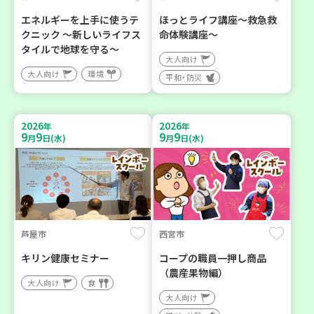
エネルギーを上手に使うテ
ほっとライフ講座～救急救
クニック ～新しいライフス
命体験講座～
タイルで地球を守る～
大人向け
大人向け
環境
平和・防災
2026
2026
年
年
9
9
9
9
月
日(水)
月
日(水)
芦屋市
西宮市
キリン健康セミナー
コープの職員一押し商品
（農産果物編）
大人向け
食
大人向け