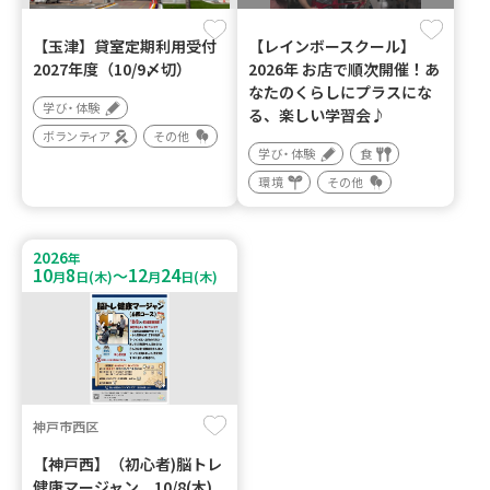
【玉津】貸室定期利用受付
【レインボースクール】
2027年度（10/9〆切）
2026年 お店で順次開催！あ
なたのくらしにプラスにな
学び・体験
る、楽しい学習会♪
ボランティア
その他
学び・体験
食
環境
その他
2026
年
10
8
12
24
～
月
日(木)
月
日(木)
神戸市西区
【神戸西】（初心者)脳トレ
健康マージャン 10/8(木)