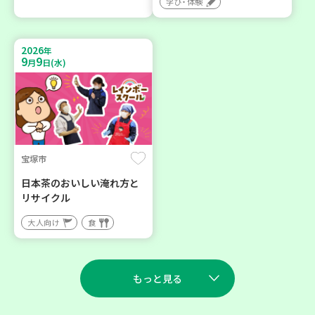
学び・体験
2026
年
9
9
月
日(水)
宝塚市
日本茶のおいしい淹れ方と
リサイクル
大人向け
食
もっと見る
2026
2026
年
年