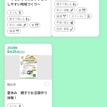
親子で楽しむ
しやすい地域づくり～
親子で楽しむ
大人向け
大人向け
学び・体験
食
子ども
学び・体験
学び・体験
環境
環境
ボランティア
親子で楽しむ
平和・防災
学び・体験
食
芸術・音楽
2026
年
環境
8
21
月
日(金)
2026
年
8
25
月
日(火)
加古川市
コープ神吉 子育てひろば
「かくれんぼ」
明石市
子ども
夏休み 親子でお豆腐作り
親子で楽しむ
体験！
子ども