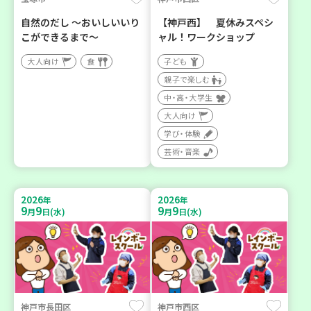
自然のだし ～おいしいいり
【神戸西】 夏休みスペシ
こができるまで～
ャル！ワークショップ
大人向け
食
子ども
親子で楽しむ
中・高・大学生
大人向け
学び・体験
芸術・音楽
2026
2026
年
年
9
9
9
9
月
日(水)
月
日(水)
神戸市長田区
神戸市西区