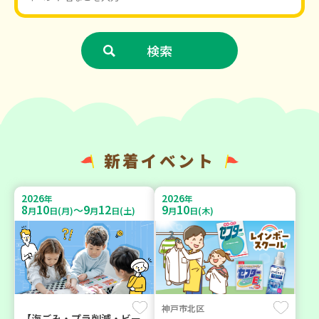
新着イベント
2026
2026
年
年
8
10
9
12
9
10
～
月
日(月)
月
日(土)
月
日(木)
神戸市北区
【海ごみ・プラ削減・ビー