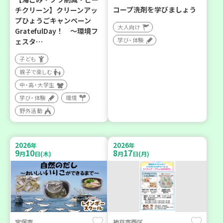
コープ洗剤を学びましょう
チクリーン】クリーンアッ
プひょうごキャンペーン
大人向け
GratefulDay！ ～環境フ
学び・体験
ェスタ…
子ども
親子で楽しむ
中・高・大学生
学び・体験
環境
野外活動
2026
2026
年
年
9
10
8
17
月
日(木)
月
日(月)
宝塚市
神戸市西区