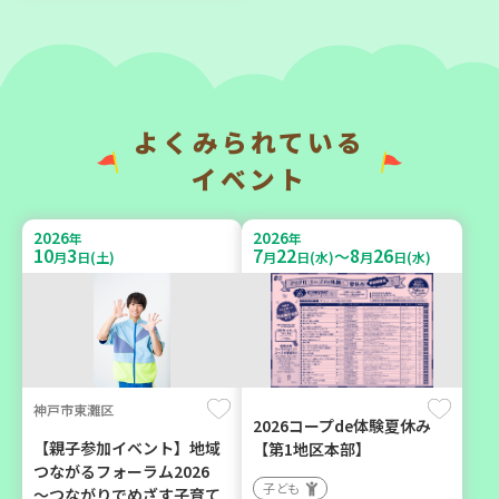
トック ～いつもの食材で備
ろば」のご案内 ～明石か
えよう～
ら高砂エリア～ 【第6地
区】
大人向け
子ども
平和・防災
親子で楽しむ
よくみられている
学び・体験
イベント
2026
2026
年
年
2026
2026
年
年
9
7
10
31
10
3
7
22
8
26
月
日(月)
月
日(土)
～
月
日(土)
月
日(水)
月
日(水)
川西市
神戸市西区
神戸市東灘区
2026コープde体験夏休み
暮らしに花と緑を① ～ガー
【玉津】布ぞうりを作って
【親子参加イベント】地域
【第1地区本部】
デニングで暮らしに癒しを
みよう！
つながるフォーラム2026
子ども
～ ＜デモ講座＞
～つながりでめざす子育て