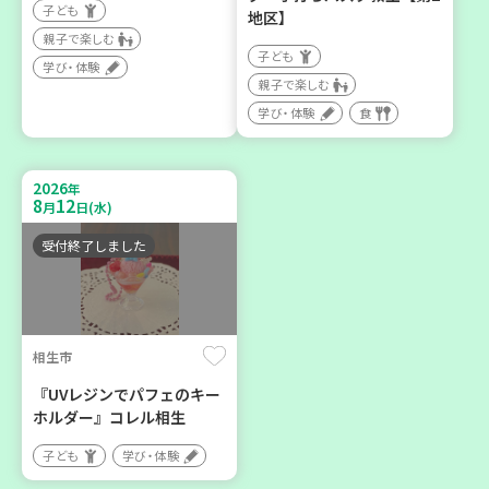
子ども
地区】
親子で楽しむ
三木市
助け合いカフェ＆コープく
子ども
学び・体験
子育てひろば「うっきっき
らしの助け合いの会相談会
親子で楽しむ
ー!」
【第4地区】
学び・体験
食
子ども
大人向け
親子で楽しむ
ボランティア
2026
年
学び・体験
カフェ・つどい場
8
12
月
日(水)
受付終了しました
2026
2026
年
年
9
7
8
1
8
31
～
月
日(月)
月
日(土)
月
日(月)
相生市
『UVレジンでパフェのキー
ホルダー』コレル相生
西宮市
明石市
子ども
学び・体験
チャレンジ！ローリングス
2026年８月度 「子育てひ