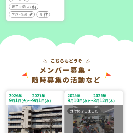
親子で楽しむ
学び・体験
食
メンバー募集・
随時募集の活動など
2026
2027
2025
2026
年
年
年
年
9
1
9
1
9
10
3
12
～
～
月
日(火)
月
日(水)
月
日(水)
月
日(木)
受付終了しました