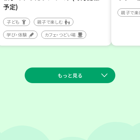
予定)
親子で楽
子ども
親子で楽しむ
学び・体験
カフェ・つどい場
もっと見る
2026
2026
年
年
9
23
9
10
月
日(水)
月
日