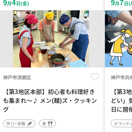
9
4
9
7
月
日(金)
月
日(
神戸市須磨区
神戸市兵
【第3地区本部】初心者も料理好き
【第3
も集まれ～♪ メン(麺)ズ・クッキン
どい」
グ
日に開
学び・体験
食
ボランテ