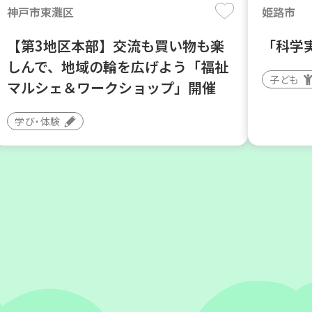
神戸市東灘区
姫路市
【第3地区本部】交流も買い物も楽
「科学
しんで、地域の輪を広げよう「福祉
子ども
マルシェ＆ワークショップ」開催
学び・体験
神戸市東灘区
豊中市
【第3地区本部】地域のつどい場で
ソーセ
憩いのひとときを（第4木曜日に開
しまし
催）
大人向け
カフェ・つどい場