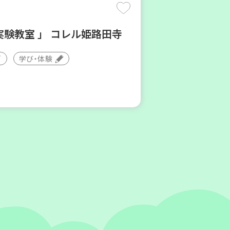
実験教室 」 コレル姫路田寺
学び・体験
ージの飾り切りにチャレンジ
ょう
食