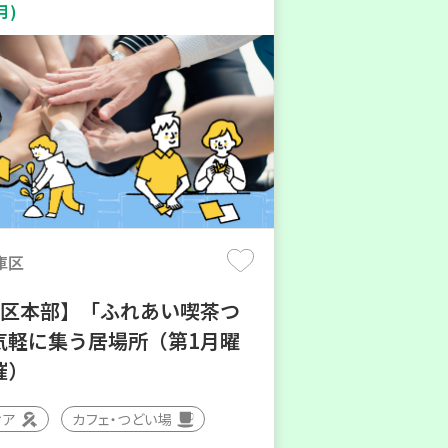
月)
庫区
地区本部】「ふれあい喫茶つ
気軽に集う居場所（第1月曜
催）
ィア
カフェ・つどい場