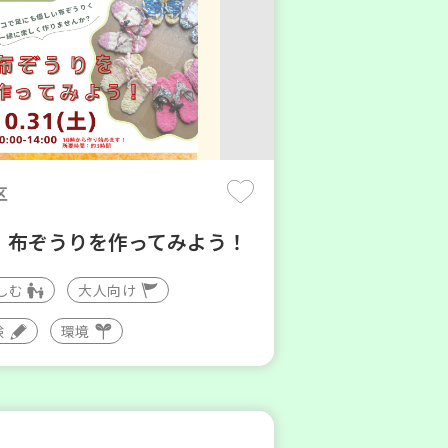
区
】布ぞうりを作ってみよう！
しむ
大人向け
験
環境