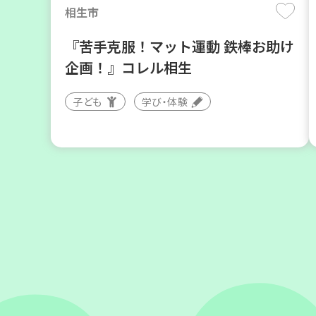
相生市
『苦手克服！マット運動 鉄棒お助け
企画！』コレル相生
子ども
学び・体験
神戸市東灘区
【第3地区本部】「ふれあいティー
ルームすみれ会」（毎月第2金曜
日）
食
カフェ・つどい場