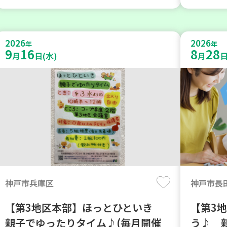
2026
2026
年
年
9
16
8
28
月
日(水)
月
日
神戸市兵庫区
神戸市長
【第3地区本部】ほっとひといき
【第3
親子でゆったりタイム♪(毎月開催
う♪ 