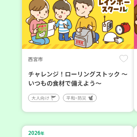
西宮市
チャレンジ！ローリングストック ～
いつもの食材で備えよう～
大人向け
平和・防災
2026
年