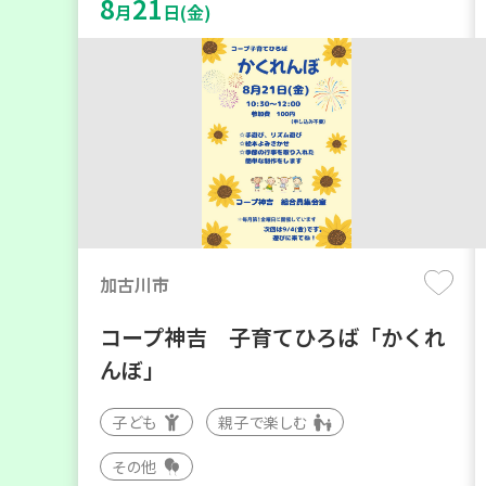
8
21
月
日(金)
加古川市
コープ神吉 子育てひろば「かくれ
んぼ」
子ども
親子で楽しむ
その他