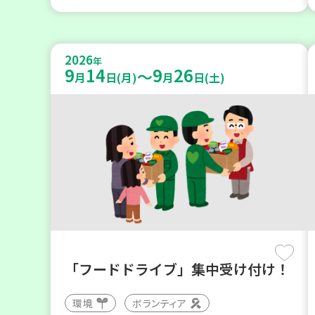
2026
年
9
14
9
26
～
月
日(月)
月
日(土)
「フードドライブ」集中受け付け！
環境
ボランティア