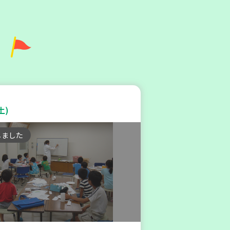
灘区
地区本部】住み慣れた地域で
たい 「コープくらしの助け合
土)
(会場：住吉)
しました
ィア
金)