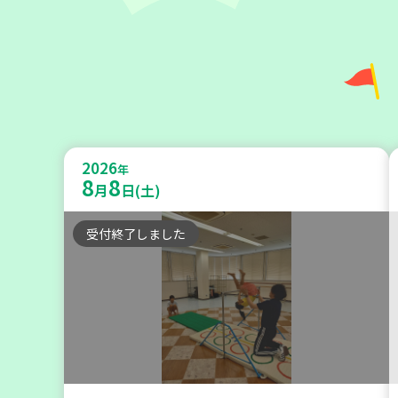
神戸市兵庫区
【第3地区本部】住み慣れた地域で
2026
暮らしたい 「コープくらしの助け合
年
8
8
月
日(土)
いの会」（会場：兵庫）
受付終了しました
ボランティア
2026
年
9
11
月
日(金)