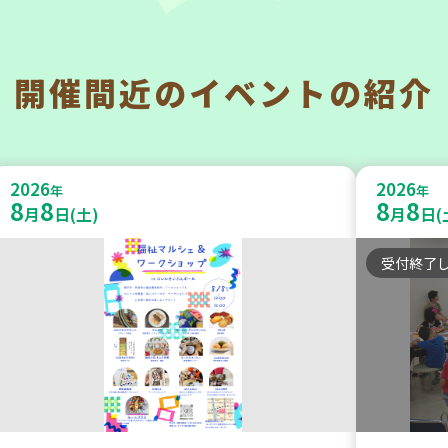
開催間近の
イベントの紹介
神戸市兵庫区
神戸市東
【第3地区本部】こべっこBOSAI(ぼ
【第3
2026
2026
うさい)教室～かぞくで楽しくまなぼ
年
暮らし
年
8
8
8
8
月
日(土)
月
日(
うさい～
いの会」
受付終了
学び・体験
平和・防災
ボランテ
2026
2026
年
年
9
24
9
4
月
日(木)
月
日(