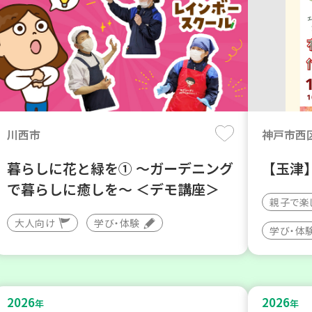
川西市
神戸市西
暮らしに花と緑を① ～ガーデニング
【玉津
で暮らしに癒しを～ ＜デモ講座＞
親子で楽
大人向け
学び・体験
学び・体
2026
2026
年
年