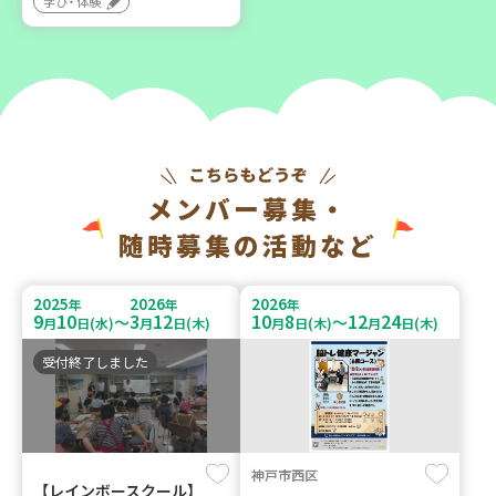
学び・体験
メンバー募集・
随時募集の活動など
2025
2026
2026
年
年
年
9
10
3
12
10
8
12
24
～
～
月
日(水)
月
日(木)
月
日(木)
月
日(木)
受付終了しました
神戸市西区
【レインボースクール】