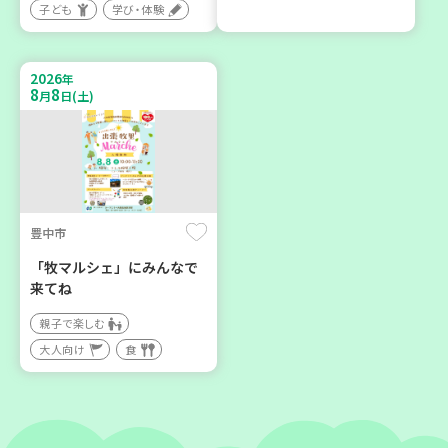
子ども
学び・体験
神戸市兵庫区
神戸市東灘区
【第3地区本部】こべっこ
【第3地区本部】住み慣れた
BOSAI(ぼうさい)教室～か
地域で暮らしたい 「コープ
2026
年
ぞくで楽しくまなぼうさい
くらしの助け合いの会」(会
8
8
月
日(土)
～
場：住吉)
学び・体験
ボランティア
平和・防災
豊中市
2026
2026
年
年
9
24
8
27
月
日(木)
月
日(木)
「牧マルシェ」にみんなで
来てね
親子で楽しむ
大人向け
食
神戸市東灘区
神戸市兵庫区
【第3地区本部】地域のつど
【第3地区本部】住み慣れた