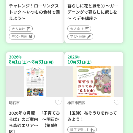
チャレンジ！ローリングス
暮らしに花と緑を① ～ガー
トック ～いつもの食材で備
デニングで暮らしに癒しを
えよう～
～ ＜デモ講座＞
大人向け
大人向け
平和・防災
学び・体験
2026
2026
年
年
8
1
8
31
10
31
～
月
日(土)
月
日(月)
月
日(土)
明石市
神戸市西区
2026年８月度 「子育てひ
【玉津】布ぞうりを作って
ろば」のご案内 ～明石か
みよう！
ら高砂エリア～ 【第6地
親子で楽しむ
区】