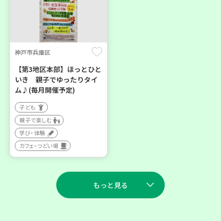
神戸市兵庫区
【第3地区本部】ほっとひと
いき 親子でゆったりタイ
ム♪(毎月開催予定)
子ども
親子で楽しむ
学び・体験
カフェ・つどい場
もっと見る
2026
2026
年
年
8
28
9
11
月
日(金)
月
日(金)