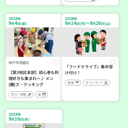
2026
2026
年
年
9
4
9
14
9
26
～
月
日(金)
月
日(月)
月
日(土)
神戸市須磨区
「フードドライブ」集中受
【第3地区本部】初心者も料
け付け！
理好きも集まれ～♪ メン
環境
ボランティア
(麺)ズ・クッキング
学び・体験
食
2026
年
9
16
月
日(水)