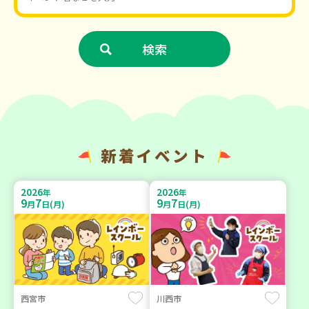
新着イベント
2026
2026
年
年
9
7
9
7
月
日(月)
月
日(月)
西宮市
川西市