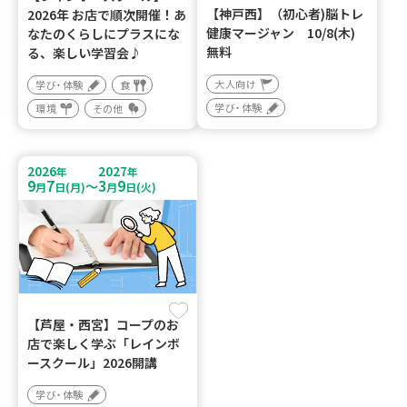
【神戸西】（初心者)脳トレ
2026年 お店で順次開催！あ
健康マージャン 10/8(木)
なたのくらしにプラスにな
無料
る、楽しい学習会♪
大人向け
学び・体験
食
学び・体験
環境
その他
2026
2027
年
年
9
7
3
9
～
月
日(月)
月
日(火)
【芦屋・西宮】コープのお
店で楽しく学ぶ「レインボ
ースクール」2026開講
学び・体験