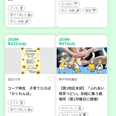
大人向け
子ども
学び・体験
環境
親子で楽しむ
学び・体験
2026
2026
年
年
8
21
9
7
月
日(金)
月
日(月)
加古川市
神戸市兵庫区
コープ神吉 子育てひろば
【第3地区本部】「ふれあい
「かくれんぼ」
喫茶つどい」気軽に集う居
場所（第1月曜日に開催）
子ども
ボランティア
親子で楽しむ
カフェ・つどい場