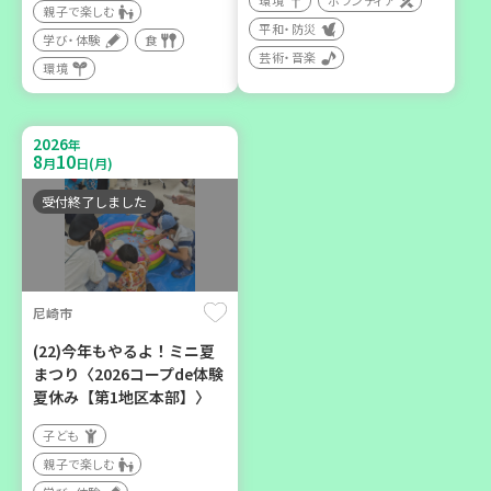
環境
ボランティア
親子で楽しむ
平和・防災
学び・体験
食
芸術・音楽
環境
2026
年
9
12
月
日(土)
2026
年
8
10
月
日(月)
受付終了しました
豊岡市
大人の発達障がいを学び、
親子で心を軽くしません
尼崎市
か？
(22)今年もやるよ！ミニ夏
大人向け
まつり〈2026コープde体験
学び・体験
夏休み【第1地区本部】〉
子ども
親子で楽しむ