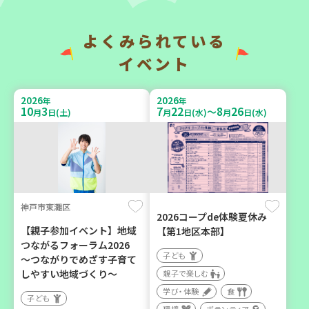
い場で憩いのひとときを
地域で暮らしたい 「コープ
（第4木曜日に開催）
くらしの助け合いの会」
（会場：兵庫）
よくみられている
カフェ・つどい場
ボランティア
イベント
2026
2026
年
年
2026
2026
年
年
10
3
7
22
8
26
～
9
6
10
6
月
日(土)
月
日(水)
月
日(水)
月
日(日)
月
日(火)
神戸市東灘区
西宮市
西牟婁郡上富田町岩田
2026コープde体験夏休み
【親子参加イベント】地域
【第1地区本部】
野菜を食べよう！ベジ活キ
「フードプラン上富田みか
つながるフォーラム2026
ャンペーン【第２地区】
ん」バスで行く 産地見学＆
子ども
～つながりでめざす子育て
生産者交流会
子ども
しやすい地域づくり～
親子で楽しむ
学び・体験
食
親子で楽しむ
学び・体験
食
子ども
学び・体験
食