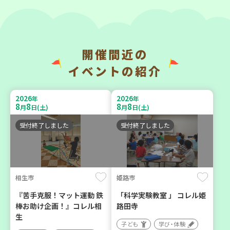
開催間近の
神戸市長田区
神戸市東灘区
イベントの紹介
【第3地区本部】涼しい室内
【第3地区本部】「ふれあい
で遊ぼう♪ 親子で楽しい
ティールームすみれ会」
2026
2026
年
年
夏祭り
（毎月第2金曜日）
8
8
8
8
月
日(土)
月
日(土)
親子で楽しむ
食
カフェ・つどい場
受付終了しました
受付終了しました
2026
2026
年
年
9
23
9
10
月
日(水)
月
日(木)
相生市
姫路市
『苦手克服！マット運動 鉄
「科学実験教室 」 コレル姫
棒お助け企画！』コレル相
路田寺
生
子ども
学び・体験