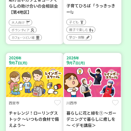
子育てひろば「うっきっき
らしの助け合いの会相談会
ー!」
【第4地区】
子ども
大人向け
親子で楽しむ
ボランティア
学び・体験
カフェ・つどい場
2026
2026
年
年
9
7
9
7
月
日(月)
月
日(月)
西宮市
川西市
チャレンジ！ローリングス
暮らしに花と緑を① ～ガー
トック ～いつもの食材で備
デニングで暮らしに癒しを
えよう～
～ ＜デモ講座＞