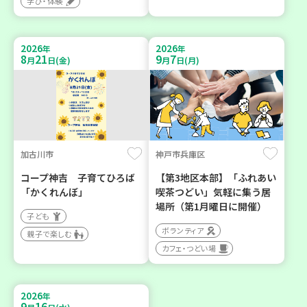
学び・体験
2026
2026
年
年
8
21
9
7
月
日(金)
月
日(月)
加古川市
神戸市兵庫区
コープ神吉 子育てひろば
【第3地区本部】「ふれあい
「かくれんぼ」
喫茶つどい」気軽に集う居
場所（第1月曜日に開催）
子ども
ボランティア
親子で楽しむ
カフェ・つどい場
2026
年
9
16