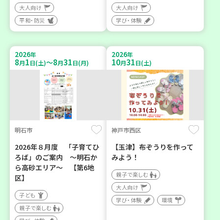
大人向け
大人向け
平和・防災
学び・体験
2026
2026
年
年
8
1
8
31
10
31
～
月
日(土)
月
日(月)
月
日(土)
明石市
神戸市西区
2026年８月度 「子育てひ
【玉津】布ぞうりを作って
ろば」のご案内 ～明石か
みよう！
ら高砂エリア～ 【第6地
親子で楽しむ
区】
大人向け
子ども
学び・体験
環境
親子で楽しむ