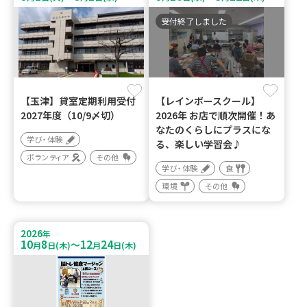
受付終了しました
【玉津】貸室定期利用受付
【レインボースクール】
2027年度（10/9〆切）
2026年 お店で順次開催！あ
なたのくらしにプラスにな
学び・体験
る、楽しい学習会♪
ボランティア
その他
学び・体験
食
環境
その他
2026
年
10
8
12
24
～
月
日(木)
月
日(木)