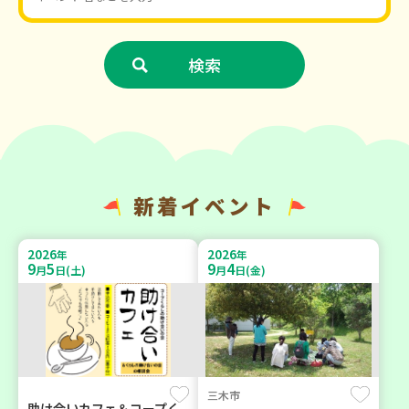
新着イベント
2026
2026
年
年
9
5
9
4
月
日(土)
月
日(金)
三木市
助け合いカフェ＆コープく