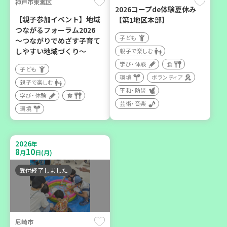
神戸市東灘区
2026コープde体験夏休み
カフェ・つどい場
【親子参加イベント】地域
【第1地区本部】
つながるフォーラム2026
子ども
～つながりでめざす子育て
2026
年
しやすい地域づくり～
親子で楽しむ
9
6
月
日(日)
学び・体験
食
子ども
環境
ボランティア
親子で楽しむ
平和・防災
学び・体験
食
芸術・音楽
環境
西宮市
野菜を食べよう！ベジ活キ
2026
年
ャンペーン【第２地区】
8
10
月
日(月)
子ども
受付終了しました
親子で楽しむ
学び・体験
食
尼崎市