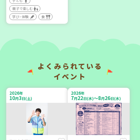
子ども
親子で楽しむ
【第3地区本部】住み慣れた
【第3地区本部】涼しい室内
地域で暮らしたい 「コープ
で遊ぼう♪ 親子で楽しい
学び・体験
食
くらしの助け合いの会」
夏祭り
（会場：兵庫）
親子で楽しむ
ボランティア
2026
2026
年
年
よくみられている
9
14
9
26
9
24
～
月
日(月)
月
日(土)
月
日(木)
イベント
2026
2026
年
年
10
3
7
22
8
26
～
月
日(土)
月
日(水)
月
日(水)
神戸市東灘区
「フードドライブ」集中受
【第3地区本部】地域のつど
け付け！
い場で憩いのひとときを
環境
ボランティア
（第4木曜日に開催）