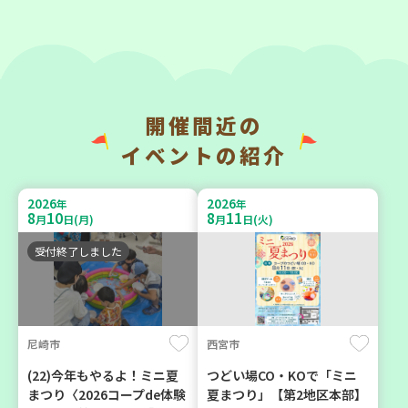
2026
2026
年
年
9
23
9
11
月
日(水)
月
日(金)
開催間近の
神戸市兵庫区
神戸市東灘区
イベントの紹介
【第3地区本部】こべっこ
【第3地区本部】「ふれあい
BOSAI(ぼうさい)教室～か
ティールームすみれ会」
2026
2026
年
年
ぞくで楽しくまなぼうさい
（毎月第2金曜日）
8
10
8
11
月
日(月)
月
日(火)
～
食
カフェ・つどい場
受付終了しました
学び・体験
平和・防災
尼崎市
西宮市
2026
2026
年
年
9
10
9
4
月
日(木)
月
日(金)
(22)今年もやるよ！ミニ夏
つどい場CO・KOで「ミニ
まつり〈2026コープde体験
夏まつり」【第2地区本部】