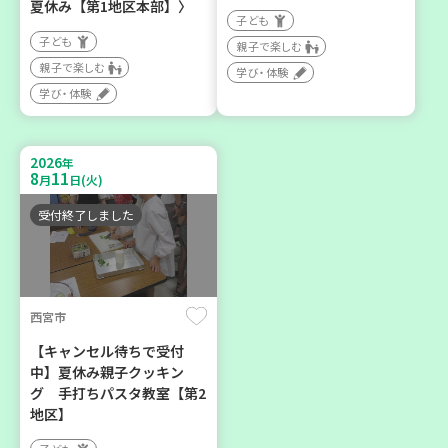
夏休み【第1地区本部】〉
子ども
子ども
親子で楽しむ
親子で楽しむ
学び・体験
神戸市東灘区
神戸市須磨区
学び・体験
【第3地区本部】住み慣れた
【第3地区本部】初心者も料
地域で暮らしたい 「コープ
理好きも集まれ～♪ メン
2026
年
くらしの助け合いの会」(会
(麺)ズ・クッキング
8
11
月
日(火)
場：住吉)
学び・体験
食
受付終了しました
ボランティア
2026
2026
年
年
8
27
8
28
月
日(木)
月
日(金)
西宮市
【キャンセル待ちで受付
中】夏休み親子クッキン
グ 手打ちパスタ教室【第2
地区】
神戸市兵庫区
神戸市長田区