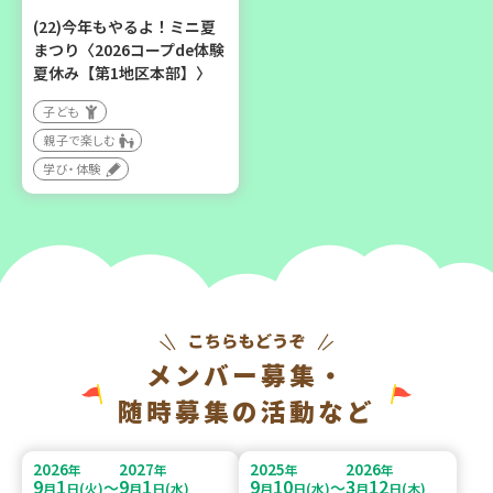
(22)今年もやるよ！ミニ夏
まつり〈2026コープde体験
夏休み【第1地区本部】〉
子ども
親子で楽しむ
学び・体験
メンバー募集・
随時募集の活動など
2026
2027
2025
2026
年
年
年
年
9
1
9
1
9
10
3
12
～
～
月
日(火)
月
日(水)
月
日(水)
月
日(木)