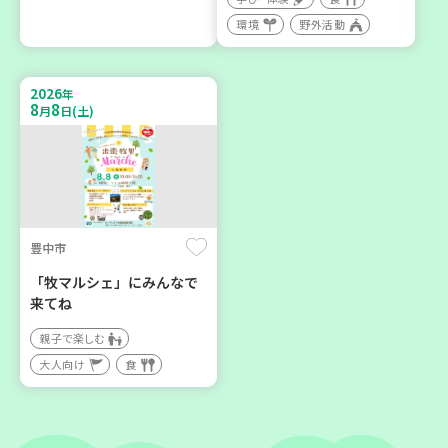
神戸市東灘区
神戸市東灘区
環境
野外活動
【第3地区本部】住み慣れた
【第3地区本部】「ふれあい
地域で暮らしたい 「コープ
ティールームすみれ会」
2026
くらしの助け合いの会」(会
（毎月第2金曜日）
年
8
8
月
日(土)
場：住吉)
食
カフェ・つどい場
ボランティア
2026
2026
年
年
9
24
9
30
月
日(木)
月
日(水)
豊中市
「牧マルシェ」にみんなで
来てね
親子で楽しむ
大人向け
食
神戸市東灘区
神戸市北区
【第3地区本部】地域のつど
「コープくらしの助け合い
い場で憩いのひとときを
の会」コーディネーター養