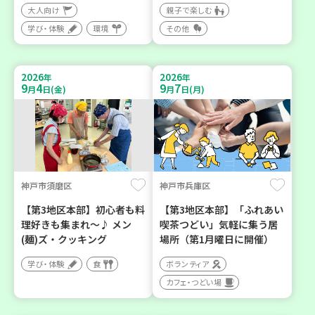
大人向け
親子で楽しむ
学び・体験
環境
その他
2026
2026
年
年
9
4
9
7
月
日(金)
月
日(月)
神戸市須磨区
神戸市兵庫区
【第3地区本部】初心者も料
【第3地区本部】「ふれあい
理好きも集まれ～♪ メン
喫茶つどい」気軽に集う居
(麺)ズ・クッキング
場所（第1月曜日に開催）
学び・体験
食
ボランティア
カフェ・つどい場