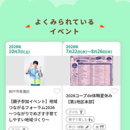
（第4木曜日に開催）
成講座
カフェ・つどい場
大人向け
ボランティア
よくみられている
イベント
2026
2026
年
年
10
6
9
6
月
日(火)
月
日(日)
2026
2026
年
年
10
3
7
22
8
26
～
月
日(土)
月
日(水)
月
日(水)
西牟婁郡上富田町岩田
西宮市
神戸市東灘区
「フードプラン上富田みか
野菜を食べよう！ベジ活キ
2026コープde体験夏休み
ん」バスで行く 産地見学＆
ャンペーン【第２地区】
【親子参加イベント】地域
【第1地区本部】
生産者交流会
つながるフォーラム2026
子ども
子ども
～つながりでめざす子育て
学び・体験
食
親子で楽しむ
しやすい地域づくり～
親子で楽しむ
学び・体験
食
学び・体験
食
子ども