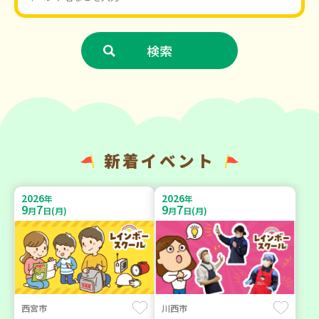
新着イベント
2026
2026
年
年
9
7
9
7
月
日(月)
月
日(月)
西宮市
川西市