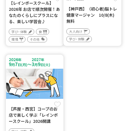
【レインボースクール】
【神戸西】（初心者)脳トレ
2026年 お店で順次開催！あ
健康マージャン 10/8(木)
なたのくらしにプラスにな
無料
る、楽しい学習会♪
大人向け
学び・体験
食
学び・体験
環境
その他
2026
2027
年
年
9
7
3
9
～
月
日(月)
月
日(火)
【芦屋・西宮】コープのお
店で楽しく学ぶ「レインボ
ースクール」2026開講