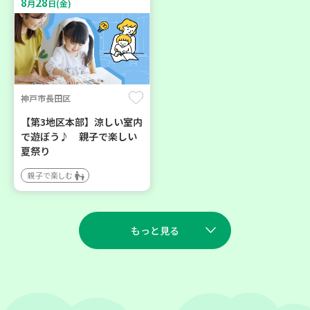
8
28
月
日(金)
神戸市長田区
【第3地区本部】涼しい室内
で遊ぼう♪ 親子で楽しい
夏祭り
親子で楽しむ
もっと見る
2026
2026
年
年
8
27
9
23
月
日(木)
月
日(水)