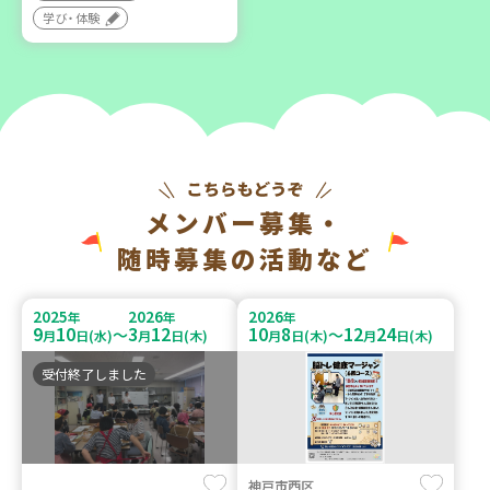
学び・体験
メンバー募集・
随時募集の活動など
2025
2026
2026
年
年
年
9
10
3
12
10
8
12
24
～
～
月
日(水)
月
日(木)
月
日(木)
月
日(木)
受付終了しました
神戸市西区