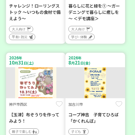
チャレンジ！ローリングス
暮らしに花と緑を① ～ガー
トック ～いつもの食材で備
デニングで暮らしに癒しを
えよう～
～ ＜デモ講座＞
大人向け
大人向け
平和・防災
学び・体験
2026
2026
年
年
10
31
8
21
月
日(土)
月
日(金)
神戸市西区
加古川市
【玉津】布ぞうりを作って
コープ神吉 子育てひろば
みよう！
「かくれんぼ」
親子で楽しむ
子ども