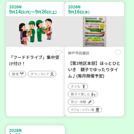
2026
2026
年
年
9
14
9
26
9
16
～
月
日(月)
月
日(土)
月
日(水)
神戸市兵庫区
「フードドライブ」集中受
【第3地区本部】ほっとひと
け付け！
いき 親子でゆったりタイ
環境
ボランティア
ム♪(毎月開催予定)
子ども
親子で楽しむ
学び・体験
カフェ・つどい場
2026
年