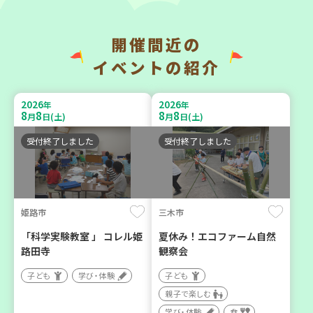
開催間近の
神戸市兵庫区
神戸市兵庫区
イベントの紹介
【第3地区本部】住み慣れた
【第3地区本部】こべっこ
地域で暮らしたい 「コープ
BOSAI(ぼうさい)教室～か
2026
2026
年
年
くらしの助け合いの会」
ぞくで楽しくまなぼうさい
8
8
8
8
月
日(土)
月
日(土)
（会場：兵庫）
～
受付終了しました
受付終了しました
ボランティア
学び・体験
平和・防災
姫路市
三木市
2026
2026
年
年
9
10
9
11
月
日(木)
月
日(金)
「科学実験教室 」 コレル姫
夏休み！エコファーム自然
路田寺
観察会
子ども
学び・体験
子ども
親子で楽しむ
学び・体験
食