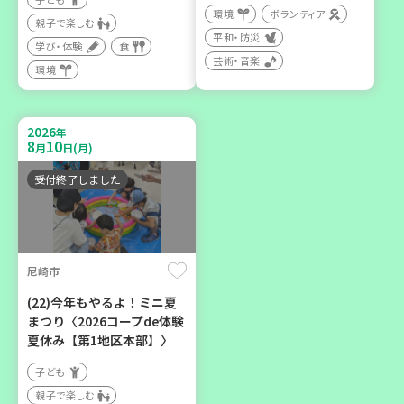
環境
ボランティア
親子で楽しむ
平和・防災
2026
年
学び・体験
食
9
12
月
日(土)
芸術・音楽
環境
2026
年
8
10
月
日(月)
受付終了しました
豊岡市
大人の発達障がいを学び、
親子で心を軽くしません
か？
尼崎市
大人向け
(22)今年もやるよ！ミニ夏
学び・体験
まつり〈2026コープde体験
夏休み【第1地区本部】〉
子ども
親子で楽しむ