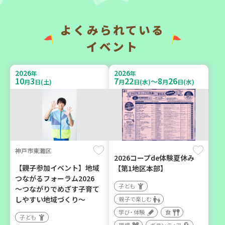
い場で憩いのひとときを
地域で暮らしたい 「コープ
（第4木曜日に開催）
くらしの助け合いの会」
（会場：兵庫）
よくみられている
カフェ・つどい場
ボランティア
イベント
2026
2026
年
年
2026
2026
年
年
10
3
7
22
8
26
～
9
6
10
6
月
日(土)
月
日(水)
月
日(水)
月
日(日)
月
日(火)
神戸市東灘区
西宮市
西牟婁郡上富田町岩田
2026コープde体験夏休み
【親子参加イベント】地域
【第1地区本部】
野菜を食べよう！ベジ活キ
「フードプラン上富田みか
つながるフォーラム2026
ャンペーン【第２地区】
ん」バスで行く 産地見学＆
子ども
～つながりでめざす子育て
生産者交流会
子ども
しやすい地域づくり～
親子で楽しむ
学び・体験
食
親子で楽しむ
学び・体験
食
子ども
学び・体験
食