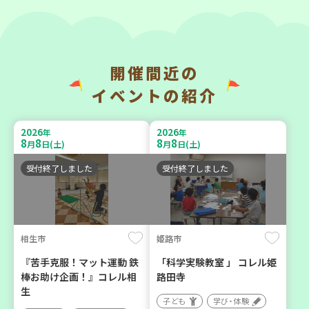
開催間近の
神戸市長田区
神戸市東灘区
イベントの紹介
【第3地区本部】涼しい室内
【第3地区本部】「ふれあい
で遊ぼう♪ 親子で楽しい
ティールームすみれ会」
2026
2026
年
年
夏祭り
（毎月第2金曜日）
8
8
8
8
月
日(土)
月
日(土)
親子で楽しむ
食
カフェ・つどい場
受付終了しました
受付終了しました
2026
2026
年
年
9
23
9
10
月
日(水)
月
日(木)
相生市
姫路市
『苦手克服！マット運動 鉄
「科学実験教室 」 コレル姫
棒お助け企画！』コレル相
路田寺
生
子ども
学び・体験