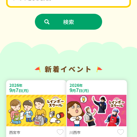
新着イベント
2026
2026
年
年
9
7
9
7
月
日(月)
月
日(月)
西宮市
川西市