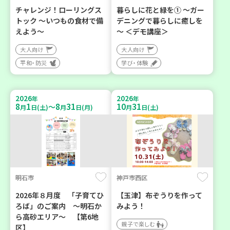
チャレンジ！ローリングス
暮らしに花と緑を① ～ガー
トック ～いつもの食材で備
デニングで暮らしに癒しを
えよう～
～ ＜デモ講座＞
大人向け
大人向け
平和・防災
学び・体験
2026
2026
年
年
8
1
8
31
10
31
～
月
日(土)
月
日(月)
月
日(土)
明石市
神戸市西区
2026年８月度 「子育てひ
【玉津】布ぞうりを作って
ろば」のご案内 ～明石か
みよう！
ら高砂エリア～ 【第6地
親子で楽しむ
区】