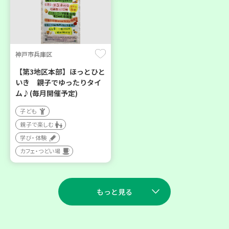
神戸市兵庫区
【第3地区本部】ほっとひと
いき 親子でゆったりタイ
ム♪(毎月開催予定)
子ども
親子で楽しむ
学び・体験
カフェ・つどい場
もっと見る
2026
2026
年
年
8
28
9
11
月
日(金)
月
日(金)