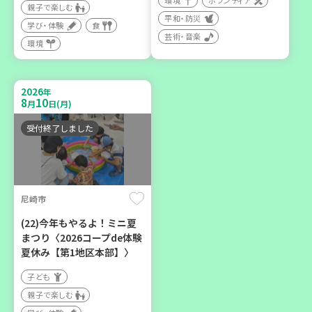
環境
ボランティア
親子で楽しむ
平和・防災
学び・体験
食
芸術・音楽
環境
2026
年
9
12
月
日(土)
2026
年
8
10
月
日(月)
受付終了しました
豊岡市
大人の発達障がいを学び、
親子で心を軽くしません
尼崎市
か？
(22)今年もやるよ！ミニ夏
大人向け
まつり〈2026コープde体験
学び・体験
夏休み【第1地区本部】〉
子ども
親子で楽しむ