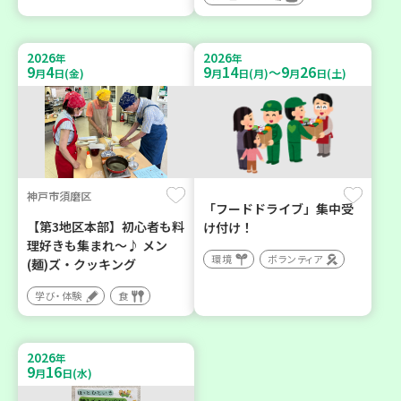
2026
2026
年
年
9
4
9
14
9
26
～
月
日(金)
月
日(月)
月
日(土)
神戸市須磨区
「フードドライブ」集中受
【第3地区本部】初心者も料
け付け！
理好きも集まれ～♪ メン
環境
ボランティア
(麺)ズ・クッキング
学び・体験
食
2026
年
9
16
月
日(水)