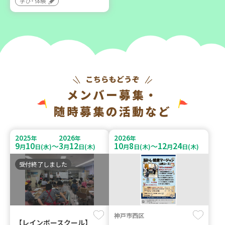
学び・体験
メンバー募集・
随時募集の活動など
2025
2026
2026
年
年
年
9
10
3
12
10
8
12
24
～
～
月
日(水)
月
日(木)
月
日(木)
月
日(木)
受付終了しました
神戸市西区
【レインボースクール】