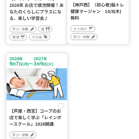
【神戸西】（初心者)脳トレ
2026年 お店で順次開催！あ
健康マージャン 10/8(木)
なたのくらしにプラスにな
無料
る、楽しい学習会♪
大人向け
学び・体験
食
学び・体験
環境
その他
2026
2027
年
年
9
7
3
9
～
月
日(月)
月
日(火)
【芦屋・西宮】コープのお
店で楽しく学ぶ「レインボ
ースクール」2026開講
学び・体験