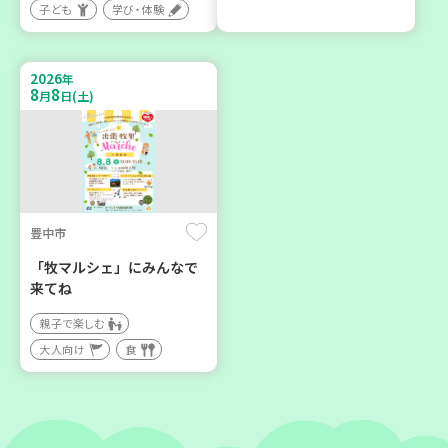
子ども
学び・体験
神戸市兵庫区
神戸市東灘区
【第3地区本部】こべっこ
【第3地区本部】住み慣れた
BOSAI(ぼうさい)教室～か
地域で暮らしたい 「コープ
2026
年
ぞくで楽しくまなぼうさい
くらしの助け合いの会」(会
8
8
月
日(土)
～
場：住吉)
学び・体験
ボランティア
平和・防災
豊中市
2026
2026
年
年
9
24
8
27
月
日(木)
月
日(木)
「牧マルシェ」にみんなで
来てね
親子で楽しむ
大人向け
食
神戸市東灘区
神戸市兵庫区
【第3地区本部】地域のつど
【第3地区本部】住み慣れた