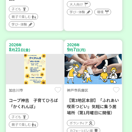
大人向け
子ども
学び・体験
環境
親子で楽しむ
学び・体験
2026
2026
年
年
8
21
9
7
月
日(金)
月
日(月)
加古川市
神戸市兵庫区
コープ神吉 子育てひろば
【第3地区本部】「ふれあい
「かくれんぼ」
喫茶つどい」気軽に集う居
場所（第1月曜日に開催）
子ども
ボランティア
親子で楽しむ
カフェ・つどい場