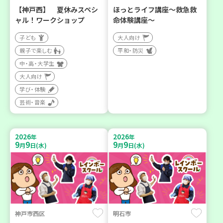
【神戸西】 夏休みスペシ
ほっとライフ講座～救急救
ャル！ワークショップ
命体験講座～
子ども
大人向け
親子で楽しむ
平和・防災
中・高・大学生
大人向け
学び・体験
芸術・音楽
2026
2026
年
年
9
9
9
9
月
日(水)
月
日(水)
神戸市西区
明石市