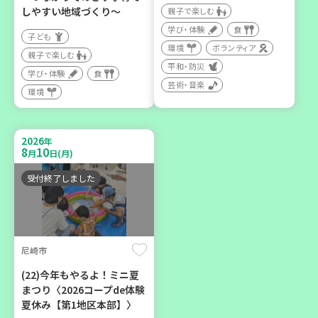
親子で楽しむ
しやすい地域づくり～
親子で楽しむ
学び・体験
学び・体験
食
子ども
カフェ・つどい場
環境
ボランティア
親子で楽しむ
平和・防災
学び・体験
食
芸術・音楽
2026
年
環境
9
14
9
26
～
月
日(月)
月
日(土)
2026
年
8
10
月
日(月)
受付終了しました
「フードドライブ」集中受
け付け！
尼崎市
環境
ボランティア
(22)今年もやるよ！ミニ夏
まつり〈2026コープde体験
夏休み【第1地区本部】〉