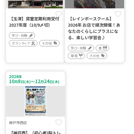
【玉津】貸室定期利用受付
【レインボースクール】
2027年度（10/9〆切）
2026年 お店で順次開催！あ
なたのくらしにプラスにな
学び・体験
る、楽しい学習会♪
ボランティア
その他
学び・体験
食
環境
その他
2026
年
10
8
12
24
～
月
日(木)
月
日(木)
神戸市西区
【神戸西】（初心者)脳トレ