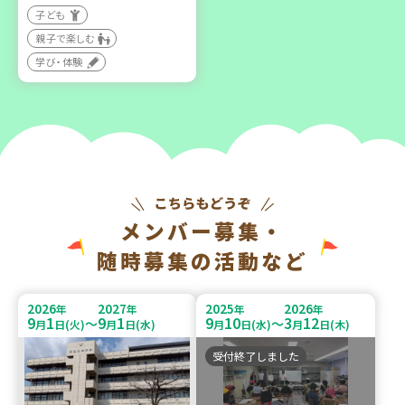
子ども
親子で楽しむ
学び・体験
メンバー募集・
随時募集の活動など
2026
2027
2025
2026
年
年
年
年
9
1
9
1
9
10
3
12
～
～
月
日(火)
月
日(水)
月
日(水)
月
日(木)
受付終了しました