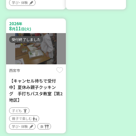
学び・体験
2026年８月度 「子育てひ
暮らしに花と緑を① ～ガー
ろば」のご案内 ～明石か
デニングで暮らしに癒しを
ら高砂エリア～ 【第6地
～ ＜デモ講座＞
2026
年
区】
8
11
月
日(火)
大人向け
子ども
学び・体験
受付終了しました
親子で楽しむ
学び・体験
西宮市
2026
2026
年
年
10
31
8
21
月
日(土)
月
日(金)
【キャンセル待ちで受付
中】夏休み親子クッキン
グ 手打ちパスタ教室【第2
地区】
子ども
親子で楽しむ
神戸市西区
加古川市
学び・体験
食
【玉津】布ぞうりを作って
コープ神吉 子育てひろば