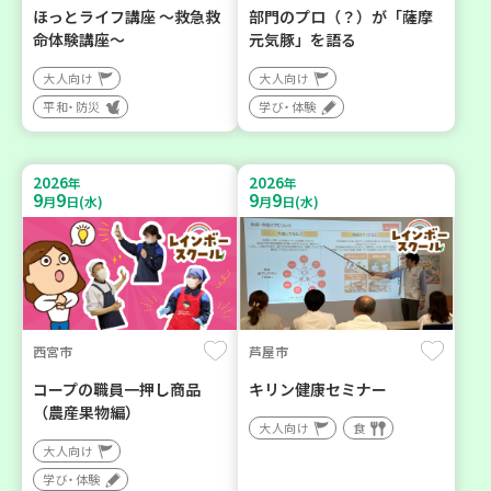
ほっとライフ講座 ～救急救
部門のプロ（？）が「薩摩
命体験講座～
元気豚」を語る
大人向け
大人向け
平和・防災
学び・体験
2026
2026
年
年
9
9
9
9
月
日(水)
月
日(水)
西宮市
芦屋市
コープの職員一押し商品
キリン健康セミナー
（農産果物編）
大人向け
食
大人向け
学び・体験