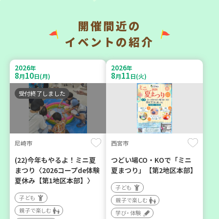
開催間近の
西宮市
イベントの紹介
助け合いカフェ＆コープく
チャレンジ！ローリングス
らしの助け合いの会相談会
トック ～いつもの食材で備
【第4地区】
2026
2026
年
年
えよう～
8
10
8
11
月
日(月)
月
日(火)
大人向け
大人向け
ボランティア
受付終了しました
平和・防災
カフェ・つどい場
2026
2026
年
年
尼崎市
西宮市
8
1
8
31
9
7
～
月
日(土)
月
日(月)
月
日(月)
(22)今年もやるよ！ミニ夏
つどい場CO・KOで「ミニ
まつり〈2026コープde体験
夏まつり」【第2地区本部】
夏休み【第1地区本部】〉
子ども
子ども
親子で楽しむ
親子で楽しむ
学び・体験
明石市
川西市