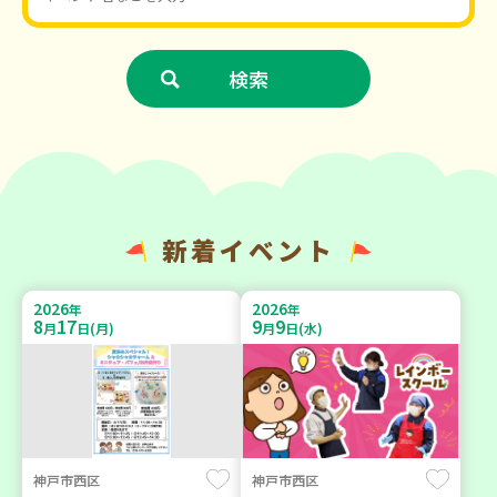
新着イベント
2026
2026
年
年
8
17
9
9
月
日(月)
月
日(水)
神戸市西区
神戸市西区