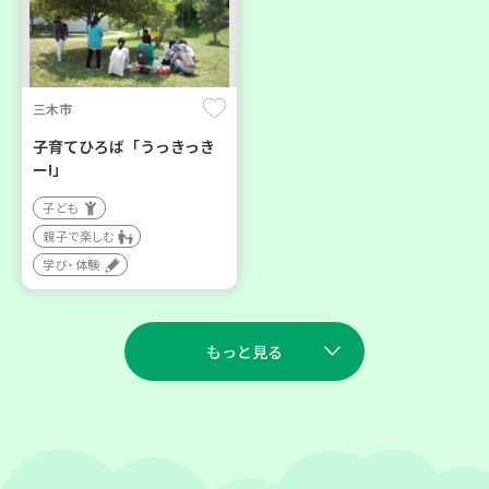
三木市
子育てひろば「うっきっき
ー!」
子ども
親子で楽しむ
学び・体験
もっと見る
2026
2026
年
年
9
5
9
7
月
日(土)
月
日(月)