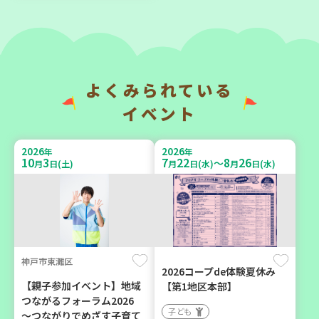
みよう！
「かくれんぼ」
親子で楽しむ
子ども
大人向け
親子で楽しむ
学び・体験
環境
よくみられている
イベント
2026
2026
年
年
9
4
9
16
月
日(金)
月
日(水)
2026
2026
年
年
10
3
7
22
8
26
～
月
日(土)
月
日(水)
月
日(水)
神戸市須磨区
神戸市兵庫区
【第3地区本部】初心者も料
【第3地区本部】ほっとひと
神戸市東灘区
理好きも集まれ～♪ メン
いき 親子でゆったりタイ
2026コープde体験夏休み
(麺)ズ・クッキング
ム♪(毎月開催予定)
【親子参加イベント】地域
【第1地区本部】
つながるフォーラム2026
学び・体験
食
子ども
子ども
～つながりでめざす子育て