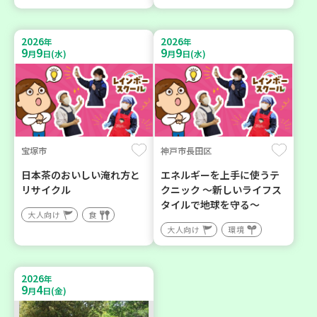
2026
2026
年
年
9
9
9
9
月
日(水)
月
日(水)
宝塚市
神戸市長田区
日本茶のおいしい淹れ方と
エネルギーを上手に使うテ
リサイクル
クニック ～新しいライフス
タイルで地球を守る～
大人向け
食
大人向け
環境
2026
年
9
4
月
日(金)