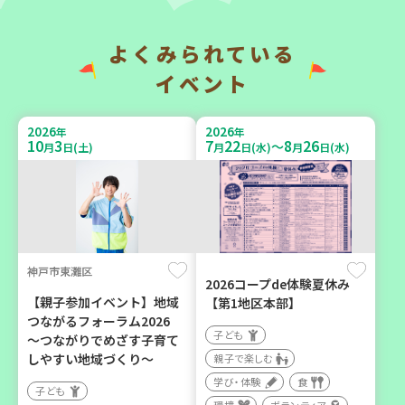
い場で憩いのひとときを
地域で暮らしたい 「コープ
（第4木曜日に開催）
くらしの助け合いの会」
（会場：兵庫）
よくみられている
カフェ・つどい場
ボランティア
イベント
2026
2026
年
年
2026
2026
年
年
10
3
7
22
8
26
～
9
6
10
6
月
日(土)
月
日(水)
月
日(水)
月
日(日)
月
日(火)
神戸市東灘区
西宮市
西牟婁郡上富田町岩田
2026コープde体験夏休み
【親子参加イベント】地域
【第1地区本部】
野菜を食べよう！ベジ活キ
「フードプラン上富田みか
つながるフォーラム2026
ャンペーン【第２地区】
ん」バスで行く 産地見学＆
子ども
～つながりでめざす子育て
生産者交流会
子ども
しやすい地域づくり～
親子で楽しむ
学び・体験
食
親子で楽しむ
学び・体験
食
子ども
学び・体験
食