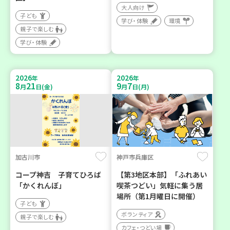
大人向け
子ども
学び・体験
環境
親子で楽しむ
学び・体験
2026
2026
年
年
8
21
9
7
月
日(金)
月
日(月)
加古川市
神戸市兵庫区
コープ神吉 子育てひろば
【第3地区本部】「ふれあい
「かくれんぼ」
喫茶つどい」気軽に集う居
場所（第1月曜日に開催）
子ども
ボランティア
親子で楽しむ
カフェ・つどい場