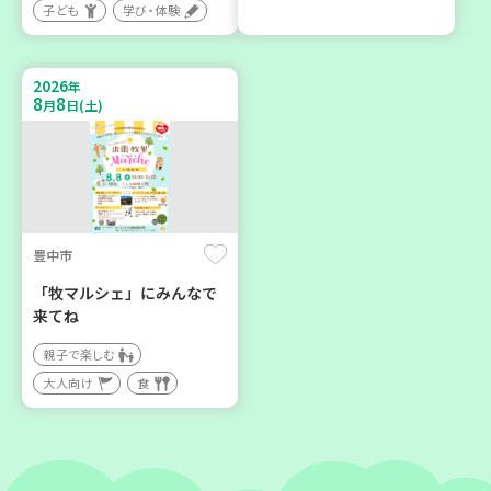
子ども
学び・体験
神戸市兵庫区
神戸市東灘区
【第3地区本部】こべっこ
【第3地区本部】住み慣れた
BOSAI(ぼうさい)教室～か
地域で暮らしたい 「コープ
2026
年
ぞくで楽しくまなぼうさい
くらしの助け合いの会」(会
8
8
月
日(土)
～
場：住吉)
学び・体験
ボランティア
平和・防災
豊中市
2026
2026
年
年
9
24
8
27
月
日(木)
月
日(木)
「牧マルシェ」にみんなで
来てね
親子で楽しむ
大人向け
食
神戸市東灘区
神戸市兵庫区
【第3地区本部】地域のつど
【第3地区本部】住み慣れた