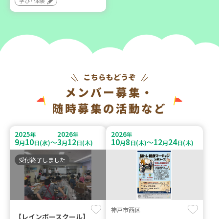
学び・体験
メンバー募集・
随時募集の活動など
2025
2026
2026
年
年
年
9
10
3
12
10
8
12
24
～
～
月
日(水)
月
日(木)
月
日(木)
月
日(木)
受付終了しました
神戸市西区
【レインボースクール】