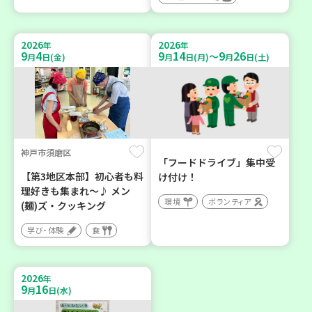
2026
2026
年
年
9
4
9
14
9
26
～
月
日(金)
月
日(月)
月
日(土)
神戸市須磨区
「フードドライブ」集中受
【第3地区本部】初心者も料
け付け！
理好きも集まれ～♪ メン
環境
ボランティア
(麺)ズ・クッキング
学び・体験
食
2026
年
9
16
月
日(水)