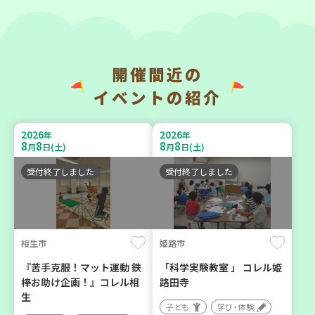
開催間近の
神戸市長田区
神戸市東灘区
イベントの紹介
【第3地区本部】涼しい室内
【第3地区本部】「ふれあい
で遊ぼう♪ 親子で楽しい
ティールームすみれ会」
2026
2026
年
年
夏祭り
（毎月第2金曜日）
8
8
8
8
月
日(土)
月
日(土)
親子で楽しむ
食
カフェ・つどい場
受付終了しました
受付終了しました
2026
2026
年
年
9
23
9
10
月
日(水)
月
日(木)
相生市
姫路市
『苦手克服！マット運動 鉄
「科学実験教室 」 コレル姫
棒お助け企画！』コレル相
路田寺
生
子ども
学び・体験