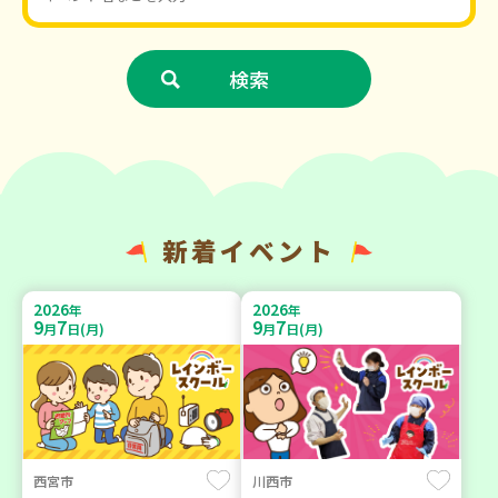
新着イベント
2026
2026
年
年
9
7
9
7
月
日(月)
月
日(月)
西宮市
川西市