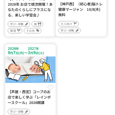
【神戸西】（初心者)脳トレ
2026年 お店で順次開催！あ
健康マージャン 10/8(木)
なたのくらしにプラスにな
無料
る、楽しい学習会♪
大人向け
学び・体験
食
学び・体験
環境
その他
2026
2027
年
年
9
7
3
9
～
月
日(月)
月
日(火)
【芦屋・西宮】コープのお
店で楽しく学ぶ「レインボ
ースクール」2026開講
学び・体験