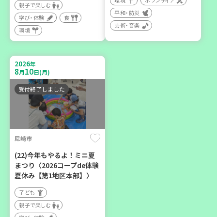
環境
ボランティア
親子で楽しむ
平和・防災
学び・体験
食
芸術・音楽
環境
2026
年
9
12
月
日(土)
2026
年
8
10
月
日(月)
受付終了しました
豊岡市
大人の発達障がいを学び、
親子で心を軽くしません
尼崎市
か？
(22)今年もやるよ！ミニ夏
大人向け
まつり〈2026コープde体験
学び・体験
夏休み【第1地区本部】〉
子ども
親子で楽しむ