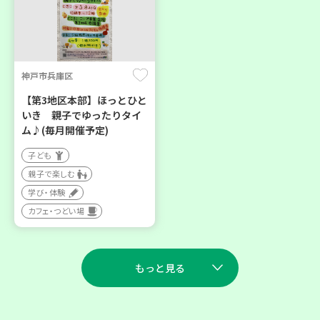
神戸市兵庫区
【第3地区本部】ほっとひと
いき 親子でゆったりタイ
ム♪(毎月開催予定)
子ども
親子で楽しむ
学び・体験
カフェ・つどい場
もっと見る
2026
2026
年
年
8
28
9
11
月
日(金)
月
日(金)