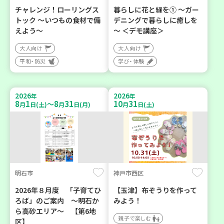
チャレンジ！ローリングス
暮らしに花と緑を① ～ガー
トック ～いつもの食材で備
デニングで暮らしに癒しを
えよう～
～ ＜デモ講座＞
大人向け
大人向け
平和・防災
学び・体験
2026
2026
年
年
8
1
8
31
10
31
～
月
日(土)
月
日(月)
月
日(土)
明石市
神戸市西区
2026年８月度 「子育てひ
【玉津】布ぞうりを作って
ろば」のご案内 ～明石か
みよう！
ら高砂エリア～ 【第6地
親子で楽しむ
区】