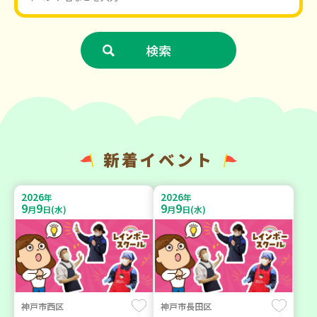
新着イベント
2026
2026
年
年
9
9
9
9
月
日(水)
月
日(水)
神戸市西区
神戸市長田区