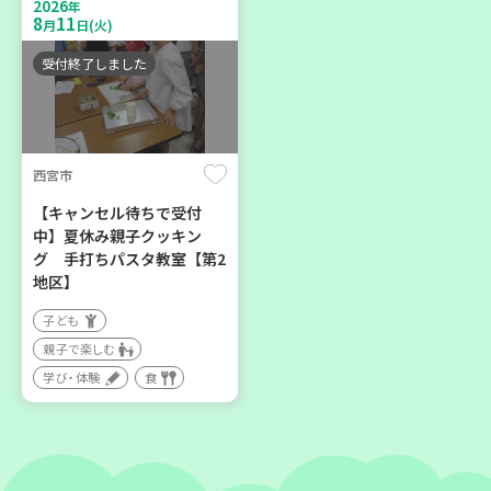
2026
親子で楽しむ
年
区】
8
11
月
日(火)
大人向け
子ども
学び・体験
環境
受付終了しました
親子で楽しむ
学び・体験
西宮市
2026
2026
年
年
8
21
8
28
月
日(金)
月
日(金)
【キャンセル待ちで受付
中】夏休み親子クッキン
グ 手打ちパスタ教室【第2
地区】
子ども
親子で楽しむ
加古川市
神戸市長田区
学び・体験
食
コープ神吉 子育てひろば
【第3地区本部】涼しい室内
「かくれんぼ」
で遊ぼう♪ 親子で楽しい
夏祭り
子ども
親子で楽しむ
親子で楽しむ