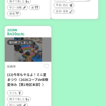
親子で楽しむ
平和・防災
学び・体験
食
芸術・音楽
環境
2026
神戸市兵庫区
年
8
10
月
日(月)
【第3地区本部】ほっとひと
受付終了しました
いき 親子でゆったりタイ
ム♪(毎月開催予定)
子ども
親子で楽しむ
尼崎市
学び・体験
(22)今年もやるよ！ミニ夏
カフェ・つどい場
まつり〈2026コープde体験
夏休み【第1地区本部】〉
子ども
親子で楽しむ
学び・体験