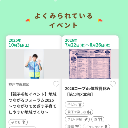
よくみられている
2026
2026
年
年
9
7
9
14
9
26
～
月
日(月)
月
日(月)
月
日(土)
イベント
2026
2026
年
年
10
3
7
22
8
26
～
月
日(土)
月
日(水)
月
日(水)
神戸市兵庫区
「フードドライブ」集中受
【第3地区本部】「ふれあい
け付け！
喫茶つどい」気軽に集う居
環境
ボランティア
場所（第1月曜日に開催）
神戸市東灘区
2026コープde体験夏休み
ボランティア
【親子参加イベント】地域
【第1地区本部】
つながるフォーラム2026
カフェ・つどい場
子ども
～つながりでめざす子育て
しやすい地域づくり～
親子で楽しむ
学び・体験
食
2026
年
子ども
9
16
月
日(水)
環境
ボランティア