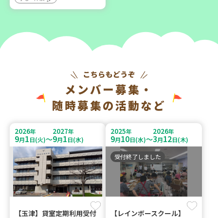
メンバー募集・
随時募集の活動など
2026
2027
2025
2026
年
年
年
年
9
1
9
1
9
10
3
12
～
～
月
日(火)
月
日(水)
月
日(水)
月
日(木)
受付終了しました
【玉津】貸室定期利用受付
【レインボースクール】