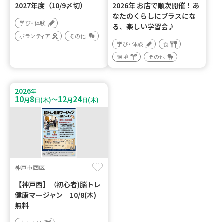
2027年度（10/9〆切）
2026年 お店で順次開催！あ
なたのくらしにプラスにな
学び・体験
る、楽しい学習会♪
ボランティア
その他
学び・体験
食
環境
その他
2026
年
10
8
12
24
～
月
日(木)
月
日(木)
神戸市西区
【神戸西】（初心者)脳トレ
健康マージャン 10/8(木)
無料