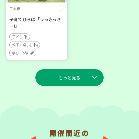
三木市
子育てひろば「うっきっき
ー!」
子ども
親子で楽しむ
学び・体験
もっと見る
2026
2026
年
年
9
7
9
7
月
日(月)
月
日(月)
開催間近の
川西市
西宮市