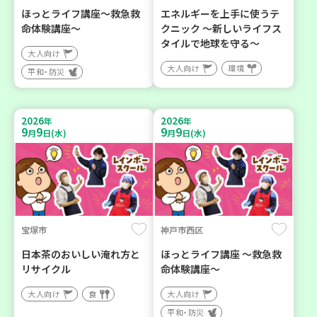
ほっとライフ講座～救急救
エネルギーを上手に使うテ
命体験講座～
クニック ～新しいライフス
タイルで地球を守る～
大人向け
大人向け
環境
平和・防災
2026
2026
年
年
9
9
9
9
月
日(水)
月
日(水)
宝塚市
神戸市西区
日本茶のおいしい淹れ方と
ほっとライフ講座 ～救急救
リサイクル
命体験講座～
大人向け
食
大人向け
平和・防災