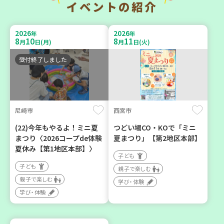
イベントの紹介
暮らしに花と緑を① ～ガー
チャレンジ！ローリングス
デニングで暮らしに癒しを
トック ～いつもの食材で備
2026
2026
年
年
～ ＜デモ講座＞
えよう～
8
10
8
11
月
日(月)
月
日(火)
大人向け
大人向け
受付終了しました
学び・体験
平和・防災
2026
2026
年
年
8
1
8
31
10
31
尼崎市
西宮市
～
月
日(土)
月
日(月)
月
日(土)
(22)今年もやるよ！ミニ夏
つどい場CO・KOで「ミニ
まつり〈2026コープde体験
夏まつり」【第2地区本部】
夏休み【第1地区本部】〉
子ども
子ども
親子で楽しむ
親子で楽しむ
明石市
神戸市西区
学び・体験
学び・体験
2026年８月度 「子育てひ
【玉津】布ぞうりを作って
ろば」のご案内 ～明石か
みよう！
ら高砂エリア～ 【第6地