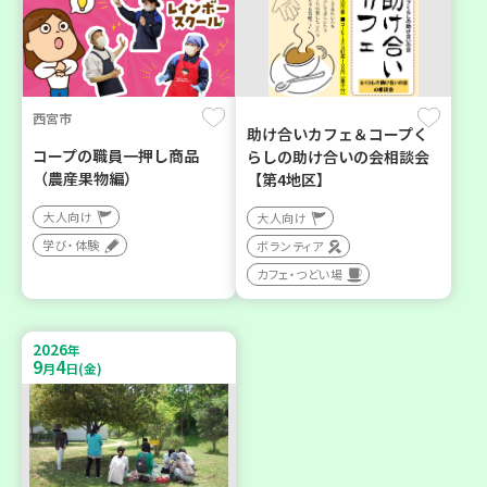
西宮市
助け合いカフェ＆コープく
コープの職員一押し商品
らしの助け合いの会相談会
（農産果物編）
【第4地区】
大人向け
大人向け
学び・体験
ボランティア
カフェ・つどい場
2026
年
9
4
月
日(金)