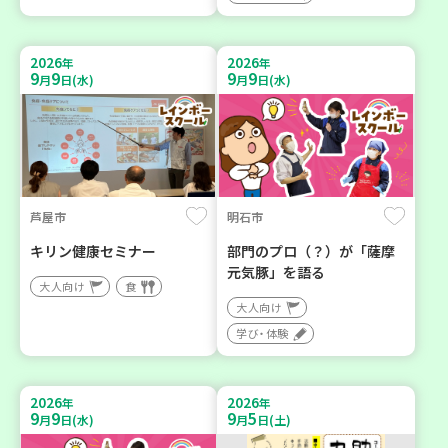
2026
2026
年
年
9
9
9
9
月
日(水)
月
日(水)
芦屋市
明石市
キリン健康セミナー
部門のプロ（？）が「薩摩
元気豚」を語る
大人向け
食
大人向け
学び・体験
2026
2026
年
年
9
9
9
5
月
日(水)
月
日(土)