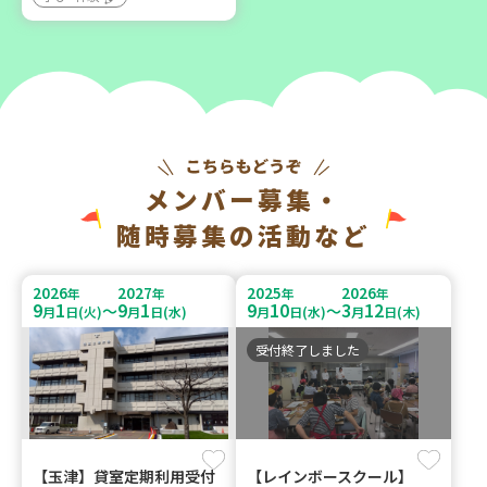
メンバー募集・
随時募集の活動など
2026
2027
2025
2026
年
年
年
年
9
1
9
1
9
10
3
12
～
～
月
日(火)
月
日(水)
月
日(水)
月
日(木)
受付終了しました
【玉津】貸室定期利用受付
【レインボースクール】