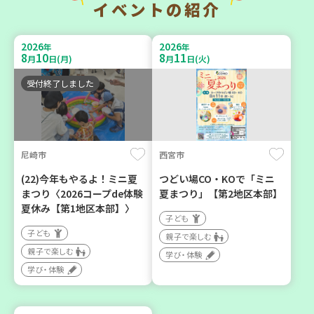
イベントの紹介
暮らしに花と緑を① ～ガー
チャレンジ！ローリングス
デニングで暮らしに癒しを
トック ～いつもの食材で備
2026
2026
年
年
～ ＜デモ講座＞
えよう～
8
10
8
11
月
日(月)
月
日(火)
大人向け
大人向け
受付終了しました
学び・体験
平和・防災
2026
2026
年
年
8
1
8
31
10
31
尼崎市
西宮市
～
月
日(土)
月
日(月)
月
日(土)
(22)今年もやるよ！ミニ夏
つどい場CO・KOで「ミニ
まつり〈2026コープde体験
夏まつり」【第2地区本部】
夏休み【第1地区本部】〉
子ども
子ども
親子で楽しむ
親子で楽しむ
明石市
神戸市西区
学び・体験
学び・体験
2026年８月度 「子育てひ
【玉津】布ぞうりを作って
ろば」のご案内 ～明石か
みよう！
ら高砂エリア～ 【第6地