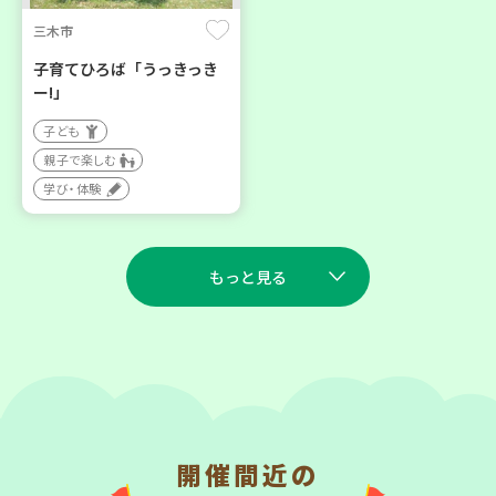
三木市
子育てひろば「うっきっき
ー!」
子ども
親子で楽しむ
学び・体験
もっと見る
2026
2026
年
年
9
7
9
7
月
日(月)
月
日(月)
開催間近の
川西市
西宮市