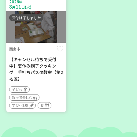
2026
親子で楽しむ
年
区】
8
11
月
日(火)
大人向け
子ども
学び・体験
環境
受付終了しました
親子で楽しむ
学び・体験
西宮市
2026
2026
年
年
8
21
8
28
月
日(金)
月
日(金)
【キャンセル待ちで受付
中】夏休み親子クッキン
グ 手打ちパスタ教室【第2
地区】
子ども
親子で楽しむ
加古川市
神戸市長田区
学び・体験
食
コープ神吉 子育てひろば
【第3地区本部】涼しい室内
「かくれんぼ」
で遊ぼう♪ 親子で楽しい
夏祭り
子ども
親子で楽しむ
親子で楽しむ