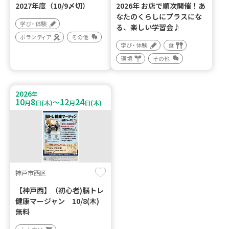
2027年度（10/9〆切）
2026年 お店で順次開催！あ
なたのくらしにプラスにな
学び・体験
る、楽しい学習会♪
ボランティア
その他
学び・体験
食
環境
その他
2026
年
10
8
12
24
～
月
日(木)
月
日(木)
神戸市西区
【神戸西】（初心者)脳トレ
健康マージャン 10/8(木)
無料