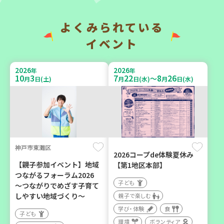
よくみられている
2026
2026
年
年
9
7
9
14
9
26
～
月
日(月)
月
日(月)
月
日(土)
イベント
2026
2026
年
年
10
3
7
22
8
26
～
月
日(土)
月
日(水)
月
日(水)
神戸市兵庫区
「フードドライブ」集中受
【第3地区本部】「ふれあい
け付け！
喫茶つどい」気軽に集う居
環境
ボランティア
場所（第1月曜日に開催）
神戸市東灘区
2026コープde体験夏休み
ボランティア
【親子参加イベント】地域
【第1地区本部】
つながるフォーラム2026
カフェ・つどい場
子ども
～つながりでめざす子育て
しやすい地域づくり～
親子で楽しむ
学び・体験
食
2026
年
子ども
9
16
月
日(水)
環境
ボランティア