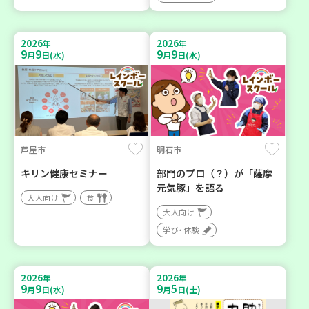
2026
2026
年
年
9
9
9
9
月
日(水)
月
日(水)
芦屋市
明石市
キリン健康セミナー
部門のプロ（？）が「薩摩
元気豚」を語る
大人向け
食
大人向け
学び・体験
2026
2026
年
年
9
9
9
5
月
日(水)
月
日(土)