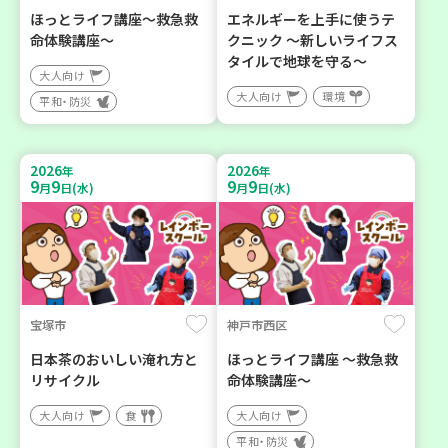
ほっとライフ講座～救急救
エネルギーを上手に使うテ
命体験講座～
クニック ～新しいライフス
タイルで地球を守る～
大人向け
大人向け
環境
平和・防災
2026
2026
年
年
9
9
9
9
月
日(水)
月
日(水)
宝塚市
神戸市西区
日本茶のおいしい淹れ方と
ほっとライフ講座 ～救急救
リサイクル
命体験講座～
大人向け
食
大人向け
平和・防災