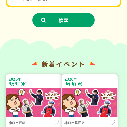
新着イベント
2026
2026
年
年
9
9
9
9
月
日(水)
月
日(水)
神戸市西区
神戸市長田区