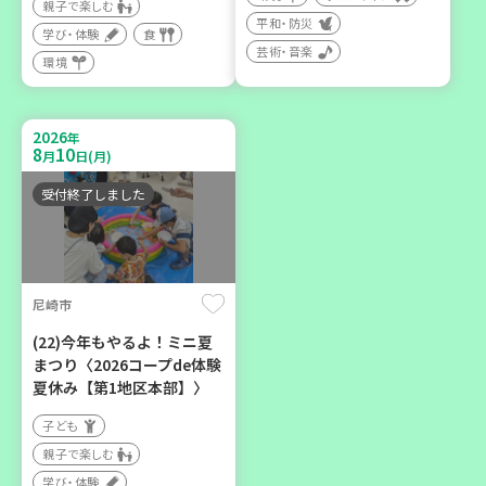
親子で楽しむ
平和・防災
学び・体験
食
芸術・音楽
環境
2026
神戸市兵庫区
年
8
10
月
日(月)
【第3地区本部】ほっとひと
受付終了しました
いき 親子でゆったりタイ
ム♪(毎月開催予定)
子ども
親子で楽しむ
尼崎市
学び・体験
(22)今年もやるよ！ミニ夏
カフェ・つどい場
まつり〈2026コープde体験
夏休み【第1地区本部】〉
子ども
親子で楽しむ
学び・体験