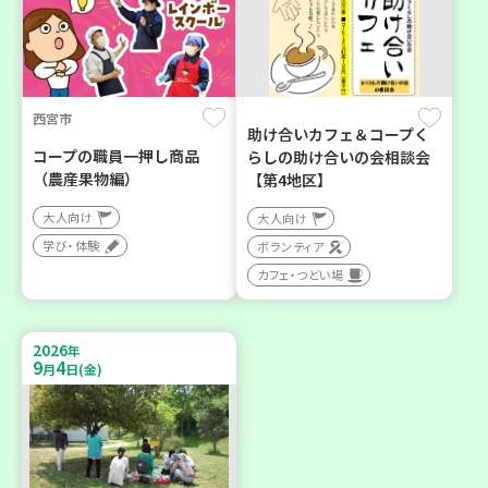
西宮市
助け合いカフェ＆コープく
コープの職員一押し商品
らしの助け合いの会相談会
（農産果物編）
【第4地区】
大人向け
大人向け
学び・体験
ボランティア
カフェ・つどい場
2026
年
9
4
月
日(金)