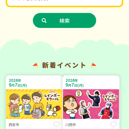
新着イベント
2026
2026
年
年
9
7
9
7
月
日(月)
月
日(月)
西宮市
川西市