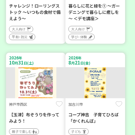
チャレンジ！ローリングス
暮らしに花と緑を① ～ガー
トック ～いつもの食材で備
デニングで暮らしに癒しを
えよう～
～ ＜デモ講座＞
大人向け
大人向け
平和・防災
学び・体験
2026
2026
年
年
10
31
8
21
月
日(土)
月
日(金)
神戸市西区
加古川市
【玉津】布ぞうりを作って
コープ神吉 子育てひろば
みよう！
「かくれんぼ」
親子で楽しむ
子ども