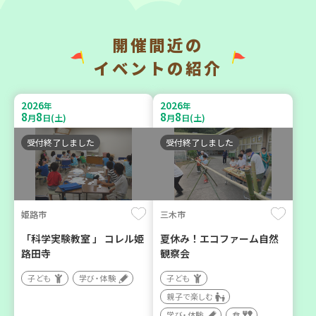
開催間近の
神戸市兵庫区
神戸市兵庫区
イベントの紹介
【第3地区本部】住み慣れた
【第3地区本部】こべっこ
地域で暮らしたい 「コープ
BOSAI(ぼうさい)教室～か
2026
2026
年
年
くらしの助け合いの会」
ぞくで楽しくまなぼうさい
8
8
8
8
月
日(土)
月
日(土)
（会場：兵庫）
～
受付終了しました
受付終了しました
ボランティア
学び・体験
平和・防災
姫路市
三木市
2026
2026
年
年
9
10
9
11
月
日(木)
月
日(金)
「科学実験教室 」 コレル姫
夏休み！エコファーム自然
路田寺
観察会
子ども
学び・体験
子ども
親子で楽しむ
学び・体験
食