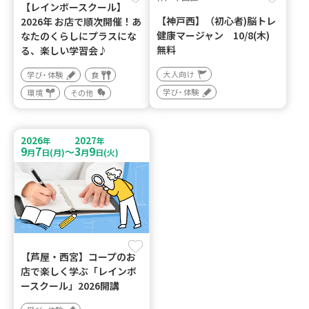
【レインボースクール】
【神戸西】（初心者)脳トレ
2026年 お店で順次開催！あ
健康マージャン 10/8(木)
なたのくらしにプラスにな
無料
る、楽しい学習会♪
大人向け
学び・体験
食
学び・体験
環境
その他
2026
2027
年
年
9
7
3
9
～
月
日(月)
月
日(火)
【芦屋・西宮】コープのお
店で楽しく学ぶ「レインボ
ースクール」2026開講