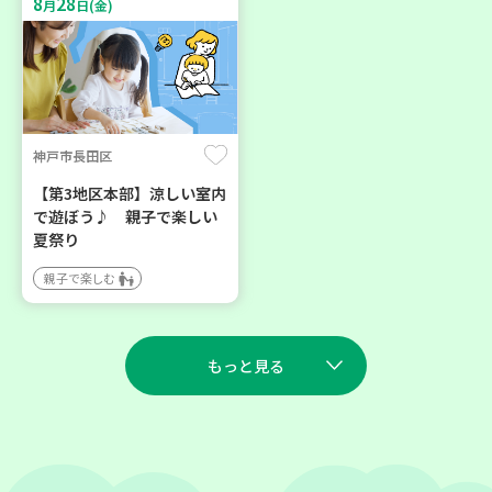
8
28
月
日(金)
神戸市長田区
【第3地区本部】涼しい室内
で遊ぼう♪ 親子で楽しい
夏祭り
親子で楽しむ
もっと見る
2026
2026
年
年
8
27
9
23
月
日(木)
月
日(水)