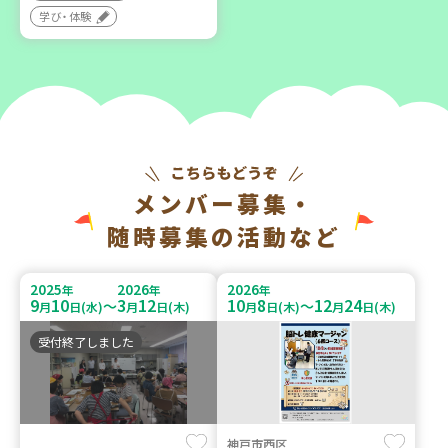
学び・体験
メンバー募集・
随時募集の活動など
2025
2026
2026
年
年
年
9
10
3
12
10
8
12
24
～
～
月
日(水)
月
日(木)
月
日(木)
月
日(木)
受付終了しました
神戸市西区