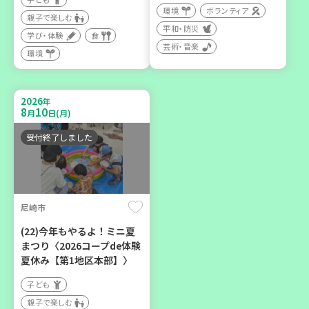
環境
ボランティア
親子で楽しむ
平和・防災
2026
年
学び・体験
食
9
12
月
日(土)
芸術・音楽
環境
2026
年
8
10
月
日(月)
受付終了しました
豊岡市
大人の発達障がいを学び、
親子で心を軽くしません
か？
尼崎市
大人向け
(22)今年もやるよ！ミニ夏
学び・体験
まつり〈2026コープde体験
夏休み【第1地区本部】〉
子ども
親子で楽しむ