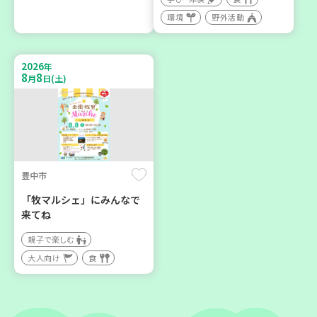
神戸市東灘区
神戸市東灘区
環境
野外活動
【第3地区本部】住み慣れた
【第3地区本部】「ふれあい
地域で暮らしたい 「コープ
ティールームすみれ会」
2026
くらしの助け合いの会」(会
（毎月第2金曜日）
年
8
8
月
日(土)
場：住吉)
食
カフェ・つどい場
ボランティア
2026
2026
年
年
9
24
9
30
月
日(木)
月
日(水)
豊中市
「牧マルシェ」にみんなで
来てね
親子で楽しむ
大人向け
食
神戸市東灘区
神戸市北区
【第3地区本部】地域のつど
「コープくらしの助け合い
い場で憩いのひとときを
の会」コーディネーター養