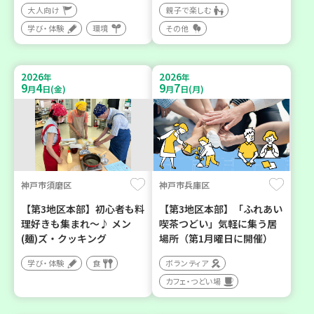
大人向け
親子で楽しむ
学び・体験
環境
その他
2026
2026
年
年
9
4
9
7
月
日(金)
月
日(月)
神戸市須磨区
神戸市兵庫区
【第3地区本部】初心者も料
【第3地区本部】「ふれあい
理好きも集まれ～♪ メン
喫茶つどい」気軽に集う居
(麺)ズ・クッキング
場所（第1月曜日に開催）
学び・体験
食
ボランティア
カフェ・つどい場