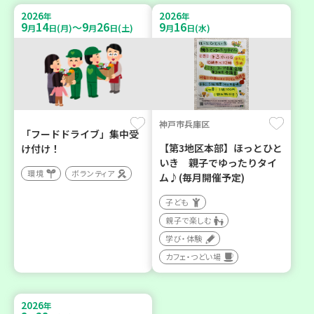
2026
2026
年
年
9
14
9
26
9
16
～
月
日(月)
月
日(土)
月
日(水)
神戸市兵庫区
「フードドライブ」集中受
【第3地区本部】ほっとひと
け付け！
いき 親子でゆったりタイ
環境
ボランティア
ム♪(毎月開催予定)
子ども
親子で楽しむ
学び・体験
カフェ・つどい場
2026
年