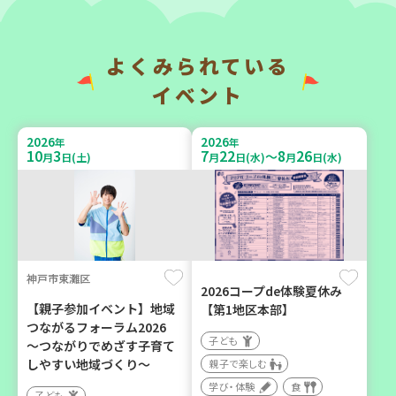
（第4木曜日に開催）
成講座
カフェ・つどい場
大人向け
ボランティア
よくみられている
イベント
2026
2026
年
年
10
6
9
6
月
日(火)
月
日(日)
2026
2026
年
年
10
3
7
22
8
26
～
月
日(土)
月
日(水)
月
日(水)
西牟婁郡上富田町岩田
西宮市
神戸市東灘区
「フードプラン上富田みか
野菜を食べよう！ベジ活キ
2026コープde体験夏休み
ん」バスで行く 産地見学＆
ャンペーン【第２地区】
【親子参加イベント】地域
【第1地区本部】
生産者交流会
つながるフォーラム2026
子ども
子ども
～つながりでめざす子育て
学び・体験
食
親子で楽しむ
しやすい地域づくり～
親子で楽しむ
学び・体験
食
学び・体験
食
子ども