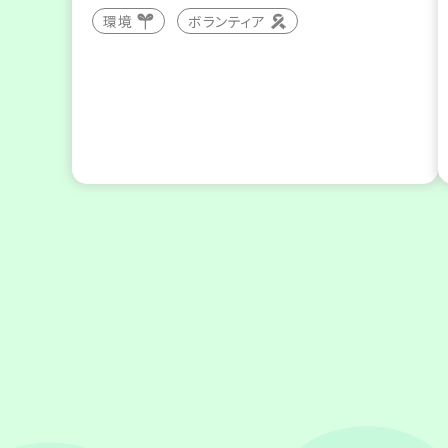
環境
ボランティア
2026
年
9
11
月
日(金)