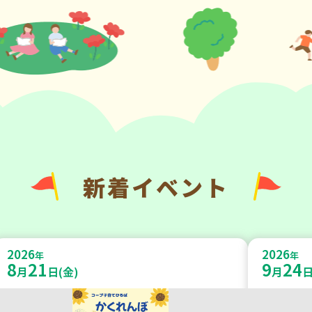
新着イベント
2026
2026
年
年
8
21
9
24
月
日(金)
月
日