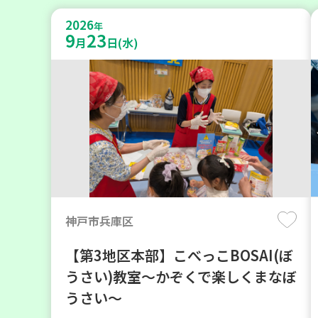
2026
年
9
23
月
日(水)
神戸市兵庫区
【第3地区本部】こべっこBOSAI(ぼ
うさい)教室～かぞくで楽しくまなぼ
うさい～