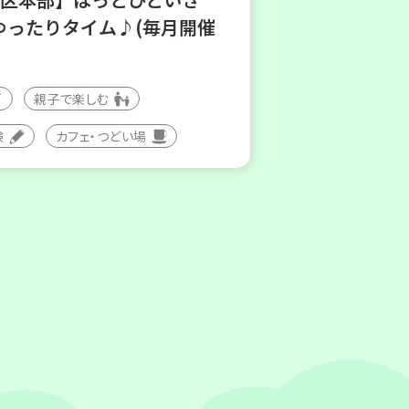
ゆったりタイム♪(毎月開催
親子で楽しむ
験
カフェ・つどい場
(木)