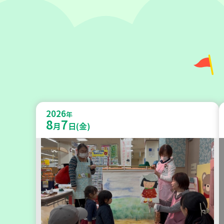
神戸市東灘区
【第3地区本部】「ふれあいティー
2026
ルームすみれ会」（毎月第2金曜
年
8
7
月
日(金)
日）
食
カフェ・つどい場
2026
年
9
4
月
日(金)