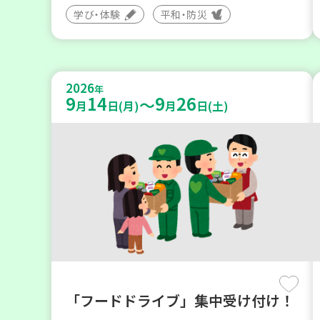
学び・体験
平和・防災
2026
年
9
14
9
26
～
月
日(月)
月
日(土)
「フードドライブ」集中受け付け！