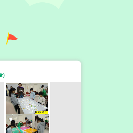
庫区
地区本部】住み慣れた地域で
たい 「コープくらしの助け合
金)
」（会場：兵庫）
ィア
(水)