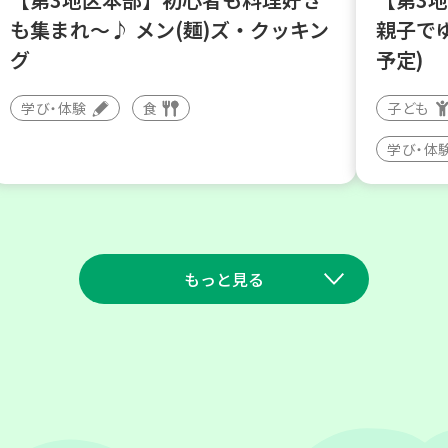
も集まれ～♪ メン(麺)ズ・クッキン
親子で
グ
予定)
学び・体験
食
子ども
学び・体
もっと見る
2026
2026
年
年
9
10
8
27
月
日(木)
月
日