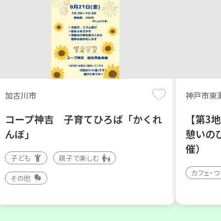
加古川市
神戸市東
コープ神吉 子育てひろば「かくれ
【第3
んぼ」
憩いの
催）
子ども
親子で楽しむ
カフェ・
その他