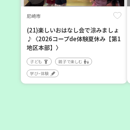
尼崎市
(21)楽しいおはなし会で涼みましょ
♪〈2026コープde体験夏休み【第1
地区本部】〉
子ども
親子で楽しむ
豊中市
学び・体験
ソーセージの飾り切りにチャレンジ
しましょう
大人向け
食