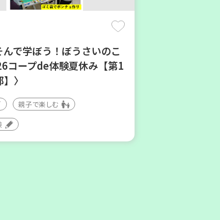
あそんで学ぼう！ぼうさいのこ
26コープde体験夏休み【第1
部】〉
親子で楽しむ
区
験
プくらしの助け合いの会」コ
ネーター養成講座
ボランティア