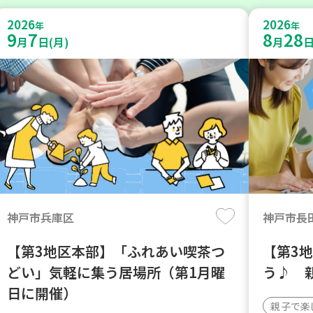
2026
2026
年
年
9
7
8
28
月
日(月)
月
日
神戸市兵庫区
神戸市長
【第3地区本部】「ふれあい喫茶つ
【第3
どい」気軽に集う居場所（第1月曜
う♪ 
日に開催）
親子で楽