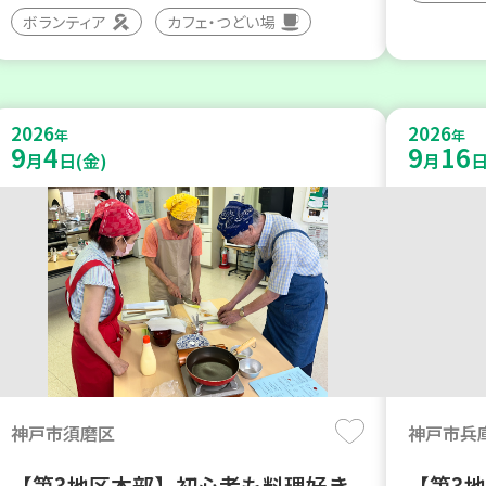
ボランティア
カフェ・つどい場
2026
2026
年
年
9
4
9
16
月
日(金)
月
日
神戸市須磨区
神戸市兵
【第3地区本部】初心者も料理好き
【第3