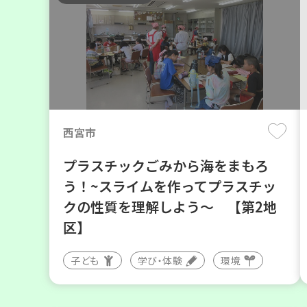
西宮市
プラスチックごみから海をまもろ
う！~スライムを作ってプラスチッ
クの性質を理解しよう～ 【第2地
区】
子ども
学び・体験
環境