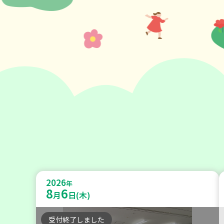
2026
年
8
6
月
日(木)
受付終了しました