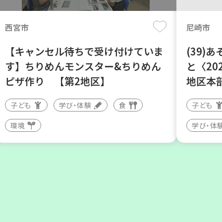
西宮市
尼崎市
【キャンセル待ちで受け付けていま
(39)
す】ちりめんモンスター&ちりめん
と〈20
ピザ作り 【第2地区】
地区本
子ども
学び・体験
食
子ども
神戸市西区
神戸市北
環境
学び・体
部門のプロ（？）がコープのイチオ
「コー
シ商品を語る
ーディ
大人向け
学び・体験
大人向け