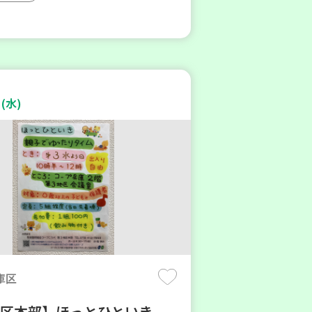
(水)
庫区
地区本部】ほっとひといき