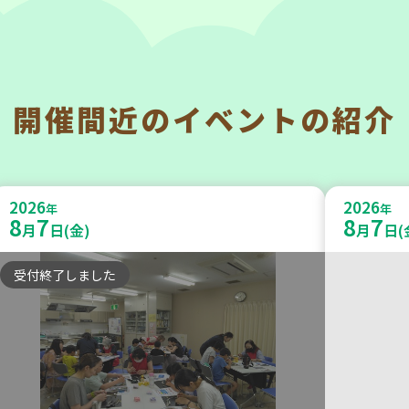
開催間近の
イベントの紹介
神戸市東灘区
神戸市兵
【第3地区本部】住み慣れた地域で
【第3
2026
2026
暮らしたい 「コープくらしの助け合
年
暮らし
年
8
7
8
7
月
日(金)
月
日(
いの会」(会場：住吉)
いの会
受付終了しました
ボランティア
ボランテ
2026
2026
年
年
9
4
9
30
月
日(金)
月
日