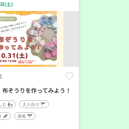
日(土)
区
】布ぞうりを作ってみよう！
しむ
大人向け
験
環境