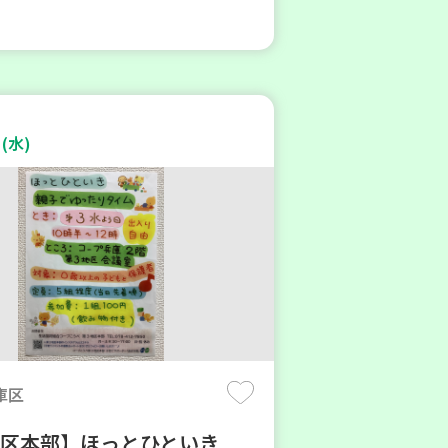
(水)
庫区
地区本部】ほっとひといき