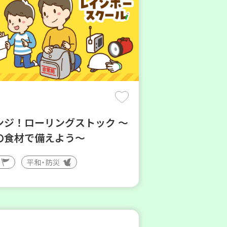
ンジ！ローリングストック ～
の食材で備えよう～
平和・防災