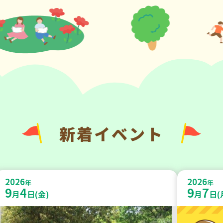
新着イベント
2026
2026
年
年
9
4
9
7
月
日(金)
月
日(