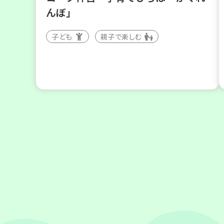
んぼ」
子ども
親子で楽しむ
2026
年
9
23
月
日(水)