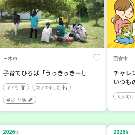
三木市
西宮市
子育てひろば「うっきっきー!」
チャレ
いつも
子ども
親子で楽しむ
大人向け
学び・体験
2026
2026
年
年