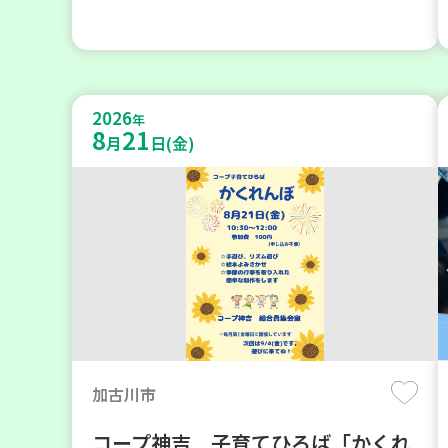
2026
年
8
21
月
日(金)
加古川市
コープ神吉 子育てひろば「かくれ