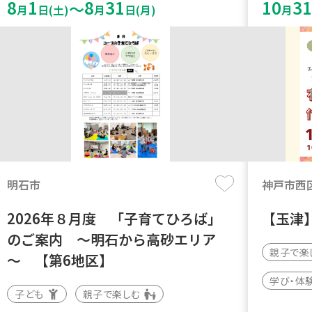
8
1
8
31
10
31
～
月
日(土)
月
日(月)
月
明石市
神戸市西
2026年８月度 「子育てひろば」
【玉津
のご案内 ～明石から高砂エリア
親子で楽
～ 【第6地区】
学び・体
子ども
親子で楽しむ