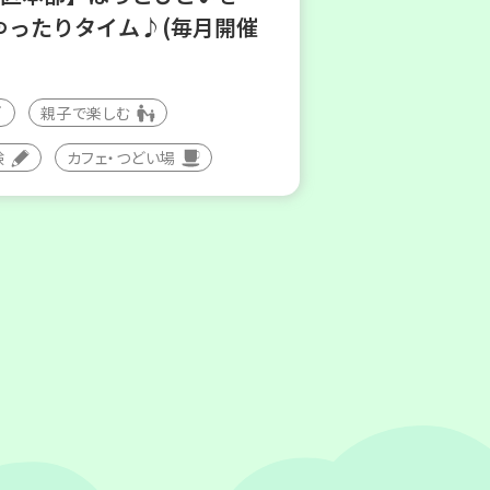
ゆったりタイム♪(毎月開催
親子で楽しむ
験
カフェ・つどい場
(木)