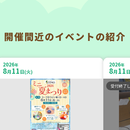
開催間近の
イベントの紹介
神戸市東灘区
神戸市東
【第3地区本部】「ふれあいティー
【第3
2026
2026
ルームすみれ会」（毎月第2金曜
年
暮らし
年
8
11
8
11
月
日(火)
月
日
日）
いの会」
受付終了
食
カフェ・つどい場
ボランテ
2026
2026
年
年
8
27
8
28
月
日(木)
月
日