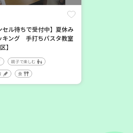
ンセル待ちで受付中】夏休み
ッキング 手打ちパスタ教室
地区】
親子で楽しむ
田区
験
食
地区本部】涼しい室内で遊ぼ
親子で楽しい夏祭り
しむ