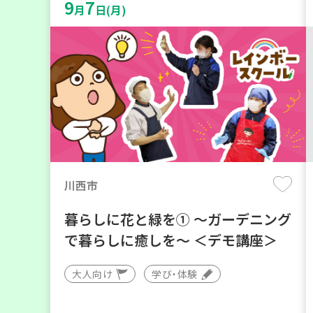
9
7
月
日(月)
川西市
暮らしに花と緑を① ～ガーデニング
で暮らしに癒しを～ ＜デモ講座＞
大人向け
学び・体験