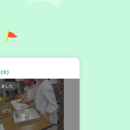
灘区
地区本部】住み慣れた地域で
たい 「コープくらしの助け合
(火)
(会場：住吉)
しました
ィア
(金)