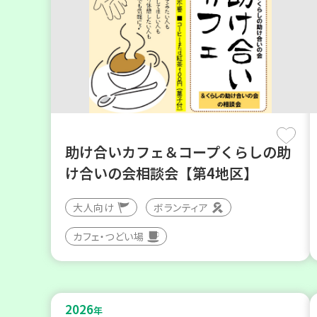
助け合いカフェ＆コープくらしの助
け合いの会相談会【第4地区】
大人向け
ボランティア
カフェ・つどい場
2026
年