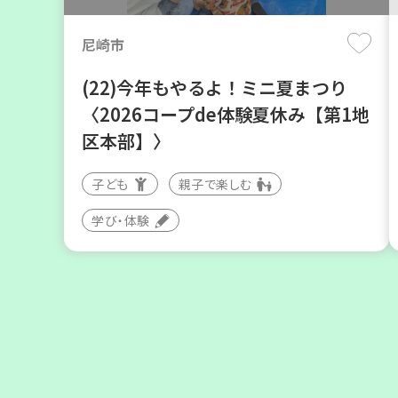
尼崎市
(22)今年もやるよ！ミニ夏まつり
〈2026コープde体験夏休み【第1地
区本部】〉
子ども
親子で楽しむ
神戸市須磨区
学び・体験
【第3地区本部】初心者も料理好き
も集まれ～♪ メン(麺)ズ・クッキン
グ
学び・体験
食