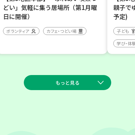
どい」気軽に集う居場所（第1月曜
親子で
日に開催）
予定)
ボランティア
カフェ・つどい場
子ども
学び・体
もっと見る
2026
2026
年
年
9
11
9
10
月
日(金)
月
日