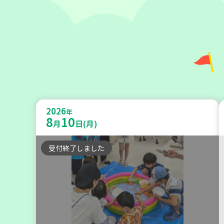
神戸市兵庫区
【第3地区本部】こべっこBOSAI(ぼ
2026
うさい)教室～かぞくで楽しくまなぼ
年
8
10
月
日(月)
うさい～
受付終了しました
学び・体験
平和・防災
2026
年
9
4
月
日(金)