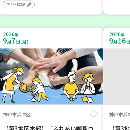
学び・体験
2026
2026
年
年
9
7
9
16
月
日(月)
月
日
神戸市兵庫区
神戸市兵
【第3地区本部】「ふれあい喫茶つ
【第3