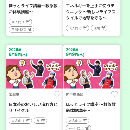
ほっとライフ講座～救急救
エネルギーを上手に使うテ
命体験講座～
クニック ～新しいライフス
タイルで地球を守る～
大人向け
大人向け
環境
平和・防災
2026
2026
年
年
9
9
9
9
月
日(水)
月
日(水)
宝塚市
神戸市西区
日本茶のおいしい淹れ方と
ほっとライフ講座 ～救急救
リサイクル
命体験講座～
大人向け
食
大人向け
平和・防災