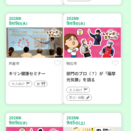
2026
2026
年
年
9
9
9
9
月
日(水)
月
日(水)
芦屋市
明石市
キリン健康セミナー
部門のプロ（？）が「薩摩
元気豚」を語る
大人向け
食
大人向け
学び・体験
2026
2026
年
年
9
9
9
5
月
日(水)
月
日(土)