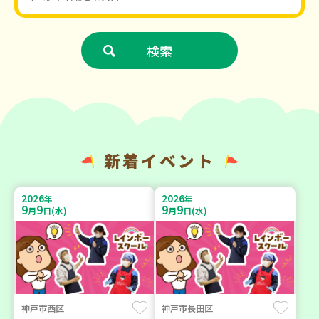
新着イベント
2026
2026
年
年
9
9
9
9
月
日(水)
月
日(水)
神戸市西区
神戸市長田区