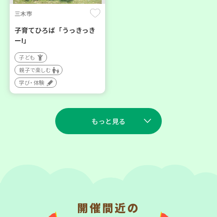
三木市
子育てひろば「うっきっき
ー!」
子ども
親子で楽しむ
学び・体験
もっと見る
2026
2026
年
年
9
7
9
7
月
日(月)
月
日(月)
開催間近の
川西市
西宮市