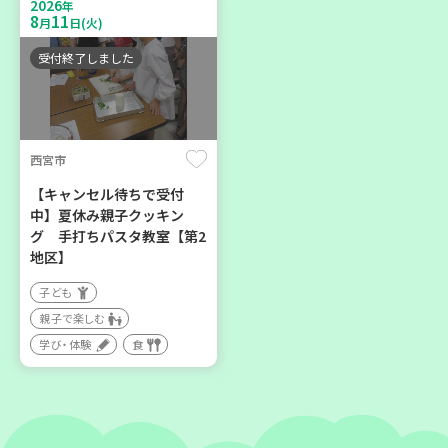
2026
親子で楽しむ
年
区】
8
11
月
日(火)
大人向け
子ども
学び・体験
環境
受付終了しました
親子で楽しむ
学び・体験
西宮市
2026
2026
年
年
8
21
8
28
月
日(金)
月
日(金)
【キャンセル待ちで受付
中】夏休み親子クッキン
グ 手打ちパスタ教室【第2
地区】
子ども
親子で楽しむ
加古川市
神戸市長田区
学び・体験
食
コープ神吉 子育てひろば
【第3地区本部】涼しい室内
「かくれんぼ」
で遊ぼう♪ 親子で楽しい
夏祭り
子ども
親子で楽しむ
親子で楽しむ