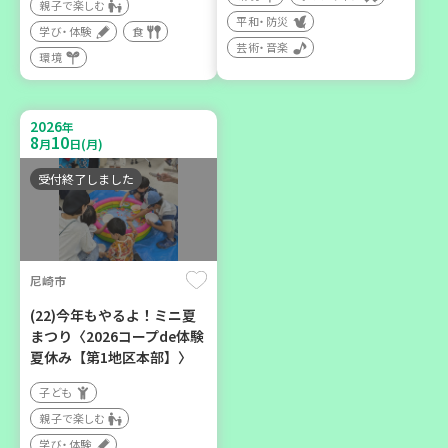
親子で楽しむ
平和・防災
学び・体験
食
芸術・音楽
環境
2026
神戸市兵庫区
年
8
10
月
日(月)
【第3地区本部】ほっとひと
受付終了しました
いき 親子でゆったりタイ
ム♪(毎月開催予定)
子ども
親子で楽しむ
尼崎市
学び・体験
(22)今年もやるよ！ミニ夏
カフェ・つどい場
まつり〈2026コープde体験
夏休み【第1地区本部】〉
子ども
親子で楽しむ
学び・体験