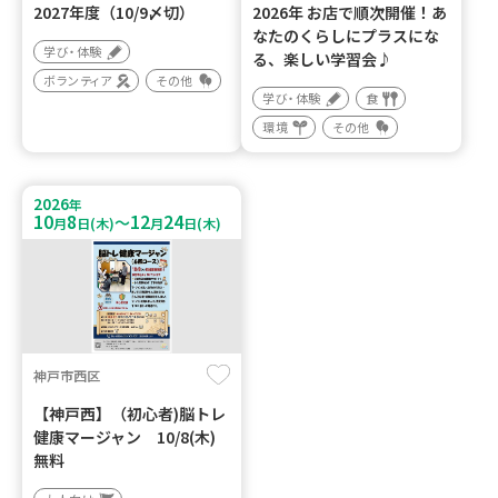
2027年度（10/9〆切）
2026年 お店で順次開催！あ
なたのくらしにプラスにな
学び・体験
る、楽しい学習会♪
ボランティア
その他
学び・体験
食
環境
その他
2026
年
10
8
12
24
～
月
日(木)
月
日(木)
神戸市西区
【神戸西】（初心者)脳トレ
健康マージャン 10/8(木)
無料