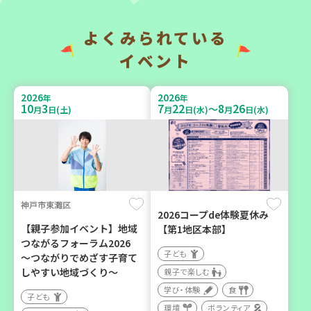
よくみられている
2026
2026
年
年
9
7
9
14
9
26
～
月
日(月)
月
日(月)
月
日(土)
イベント
2026
2026
年
年
10
3
7
22
8
26
～
月
日(土)
月
日(水)
月
日(水)
神戸市兵庫区
「フードドライブ」集中受
【第3地区本部】「ふれあい
け付け！
喫茶つどい」気軽に集う居
環境
ボランティア
場所（第1月曜日に開催）
神戸市東灘区
2026コープde体験夏休み
ボランティア
【親子参加イベント】地域
【第1地区本部】
つながるフォーラム2026
カフェ・つどい場
子ども
～つながりでめざす子育て
しやすい地域づくり～
親子で楽しむ
学び・体験
食
2026
年
子ども
9
16
月
日(水)
環境
ボランティア