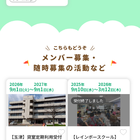
メンバー募集・
随時募集の活動など
2026
2027
2025
2026
年
年
年
年
9
1
9
1
9
10
3
12
～
～
月
日(火)
月
日(水)
月
日(水)
月
日(木)
受付終了しました
【玉津】貸室定期利用受付
【レインボースクール】