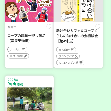
西宮市
助け合いカフェ＆コープく
コープの職員一押し商品
らしの助け合いの会相談会
（農産果物編）
【第4地区】
大人向け
大人向け
学び・体験
ボランティア
カフェ・つどい場
2026
年
9
4
月
日(金)