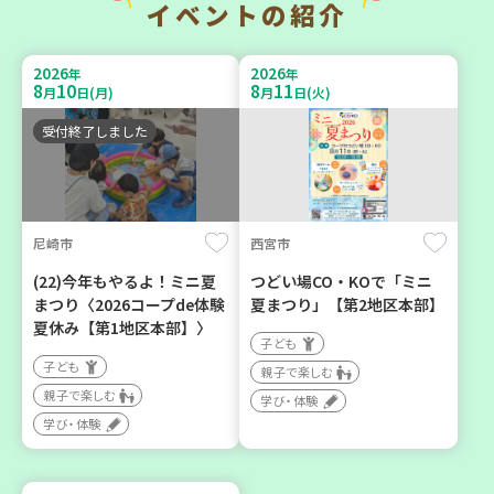
イベントの紹介
暮らしに花と緑を① ～ガー
チャレンジ！ローリングス
デニングで暮らしに癒しを
トック ～いつもの食材で備
2026
2026
年
年
～ ＜デモ講座＞
えよう～
8
10
8
11
月
日(月)
月
日(火)
大人向け
大人向け
受付終了しました
学び・体験
平和・防災
2026
2026
年
年
8
1
8
31
10
31
尼崎市
西宮市
～
月
日(土)
月
日(月)
月
日(土)
(22)今年もやるよ！ミニ夏
つどい場CO・KOで「ミニ
まつり〈2026コープde体験
夏まつり」【第2地区本部】
夏休み【第1地区本部】〉
子ども
子ども
親子で楽しむ
親子で楽しむ
明石市
神戸市西区
学び・体験
学び・体験
2026年８月度 「子育てひ
【玉津】布ぞうりを作って
ろば」のご案内 ～明石か
みよう！
ら高砂エリア～ 【第6地